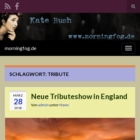
Suc
ums
Search for:
morningfog.de
Navi
umsc
SCHLAGWORT:
TRIBUTE
Neue Tributeshow in England
MÄRZ
28
Von
admin
unter
News
2018