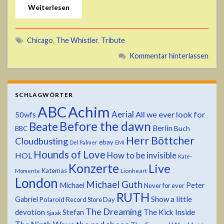
Weiterlesen
Chicago
,
The Whistler
,
Tribute
Kommentar hinterlassen
SCHLAGWÖRTER
ABC
Achim
Aerial
All we ever look for
50wfs
Before the dawn
Beate
Berlin
Buch
BBC
Herr Böttcher
Cloudbusting
ebay
Del Palmer
EMI
Hounds of Love
HOL
How to be invisible
Kate-
Konzerte
Live
Katemas
Lionheart
Momente
London
Michael Guth
Michael
Peter
Never for ever
RUTH
Show a little
Gabriel
Polaroid
Record Store Day
The Dreaming
devotion
The Kick Inside
Stefan
Sjaak