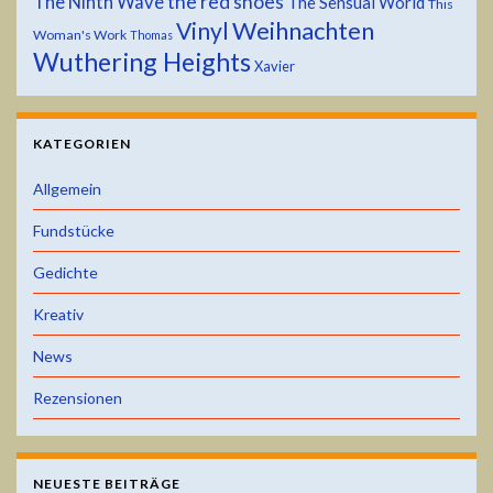
the red shoes
The Ninth Wave
The Sensual World
This
Weihnachten
Vinyl
Woman's Work
Thomas
Wuthering Heights
Xavier
KATEGORIEN
Allgemein
Fundstücke
Gedichte
Kreativ
News
Rezensionen
NEUESTE BEITRÄGE