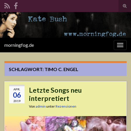
Suc
ums
Search for:
morningfog.de
Navi
umsc
SCHLAGWORT:
TIMO C. ENGEL
Letzte Songs neu
APR.
06
interpretiert
2019
Von
admin
unter
Rezensionen