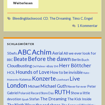
Weiterlesen
Bleedingblackwood
,
CD
,
The Dreaming
,
Timo C. Engel
1 Kommentar
SCHLAGWÖRTER
ABC
Achim
Aerial
All we ever look for
50wfs
Before the dawn
Beate
Berlin
Buch
BBC
Herr Böttcher
Cloudbusting
ebay
Del Palmer
EMI
Hounds of Love
HOL
How to be invisible
Kate-
Konzerte
Live
Katemas
Lionheart
Momente
London
Michael Guth
Michael
Peter
Never for ever
RUTH
Show a little
Gabriel
Polaroid
Record Store Day
The Dreaming
devotion
The Kick Inside
Stefan
Sjaak
the red shoes
The Ninth Wave
The Sensual World