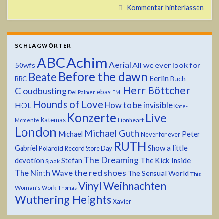
Kommentar hinterlassen
SCHLAGWÖRTER
ABC
Achim
Aerial
All we ever look for
50wfs
Before the dawn
Beate
Berlin
Buch
BBC
Herr Böttcher
Cloudbusting
ebay
Del Palmer
EMI
Hounds of Love
HOL
How to be invisible
Kate-
Konzerte
Live
Katemas
Lionheart
Momente
London
Michael Guth
Michael
Peter
Never for ever
RUTH
Show a little
Gabriel
Polaroid
Record Store Day
The Dreaming
devotion
The Kick Inside
Stefan
Sjaak
the red shoes
The Ninth Wave
The Sensual World
This
Weihnachten
Vinyl
Woman's Work
Thomas
Wuthering Heights
Xavier