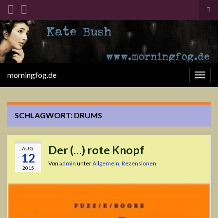
Suc
ums
Search for:
morningfog.de
Navi
umsc
SCHLAGWORT:
DRUMS
Der (…) rote Knopf
AUG.
12
Von
admin
unter
Allgemein
,
Rezensionen
2015