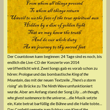
Der Countdown kann beginnen: 24 Tage sind es noch, bis
endlich die Live-CD der Konzerte von 2014
veröffentlicht wird. Zwei Songs gab es vorab schon zu
hören:
Prologue
und das bombastische
King of the
Mountain
, das mit der neuen Textzeile „
There’s a storm
rising
“ als Brücke zu
The Ninth Wave
umfunktioniert
wurde. Aber am Anfang stand der Song
Lily
…
oh though,
who givest sustenance to the universe
….die Musik setzte
ein, Kate betrat barfüßig die Bühne und die Halle tobte…
Das Confetti regnete zum Schluss von
King of the