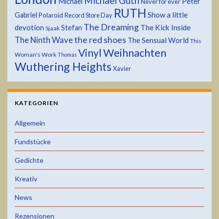
Michael Guth
Michael
Peter
Never for ever
RUTH
Show a little
Gabriel
Polaroid
Record Store Day
The Dreaming
devotion
The Kick Inside
Stefan
Sjaak
the red shoes
The Ninth Wave
The Sensual World
This
Weihnachten
Vinyl
Woman's Work
Thomas
Wuthering Heights
Xavier
KATEGORIEN
Allgemein
Fundstücke
Gedichte
Kreativ
News
Rezensionen