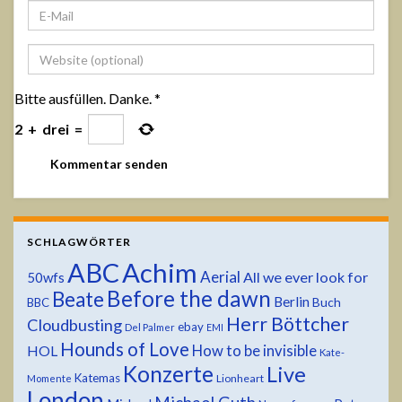
Bitte ausfüllen. Danke.
*
2
+
drei
=
SCHLAGWÖRTER
ABC
Achim
Aerial
All we ever look for
50wfs
Before the dawn
Beate
Berlin
Buch
BBC
Herr Böttcher
Cloudbusting
ebay
Del Palmer
EMI
Hounds of Love
HOL
How to be invisible
Kate-
Konzerte
Live
Katemas
Lionheart
Momente
London