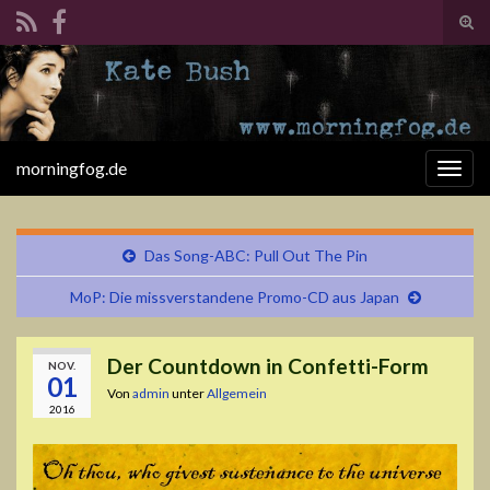
Suc
ums
Search for:
morningfog.de
Navi
umsc
Das Song-ABC: Pull Out The Pin
MoP: Die missverstandene Promo-CD aus Japan
Der Countdown in Confetti-Form
NOV.
01
Von
admin
unter
Allgemein
2016