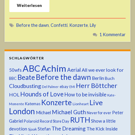
Weiterlesen
Before the dawn
,
Confetti
,
Konzerte
,
Lily
1 Kommentar
SCHLAGWÖRTER
ABC
Achim
Aerial
All we ever look for
50wfs
Before the dawn
Beate
Berlin
Buch
BBC
Herr Böttcher
Cloudbusting
ebay
Del Palmer
EMI
Hounds of Love
HOL
How to be invisible
Kate-
Konzerte
Live
Katemas
Lionheart
Momente
London
Michael Guth
Michael
Peter
Never for ever
RUTH
Show a little
Gabriel
Polaroid
Record Store Day
The Dreaming
devotion
The Kick Inside
Stefan
Sjaak