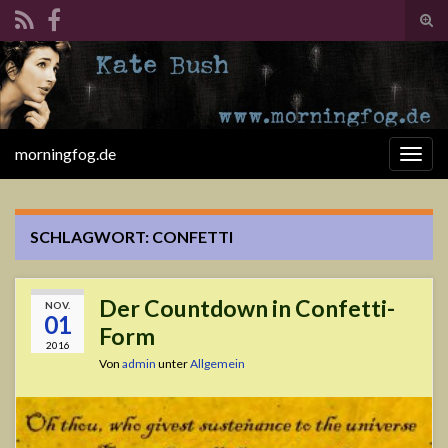
Suc
ums
Search for:
morningfog.de
Navi
umsc
SCHLAGWORT:
CONFETTI
Der Countdown in Confetti-
NOV.
01
Form
2016
Von
admin
unter
Allgemein