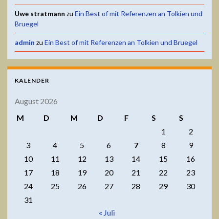
Uwe stratmann
zu
Ein Best of mit Referenzen an Tolkien und
Bruegel
admin
zu
Ein Best of mit Referenzen an Tolkien und Bruegel
KALENDER
August 2026
M
D
M
D
F
S
S
1
2
3
4
5
6
7
8
9
10
11
12
13
14
15
16
17
18
19
20
21
22
23
24
25
26
27
28
29
30
31
« Juli