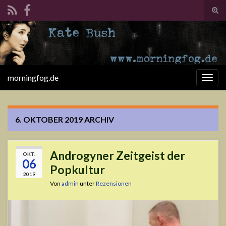
Suc
ums
Search for:
morningfog.de
Navi
umsc
6. OKTOBER 2019
ARCHIV
Androgyner Zeitgeist der
OKT.
06
Popkultur
2019
Von
admin
unter
Rezensionen