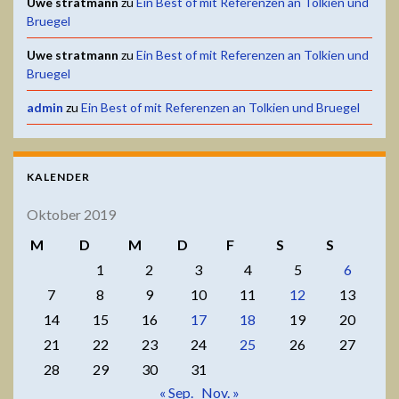
Uwe stratmann
zu
Ein Best of mit Referenzen an Tolkien und
Bruegel
Uwe stratmann
zu
Ein Best of mit Referenzen an Tolkien und
Bruegel
admin
zu
Ein Best of mit Referenzen an Tolkien und Bruegel
KALENDER
Oktober 2019
M
D
M
D
F
S
S
1
2
3
4
5
6
7
8
9
10
11
12
13
14
15
16
17
18
19
20
21
22
23
24
25
26
27
28
29
30
31
« Sep.
Nov. »