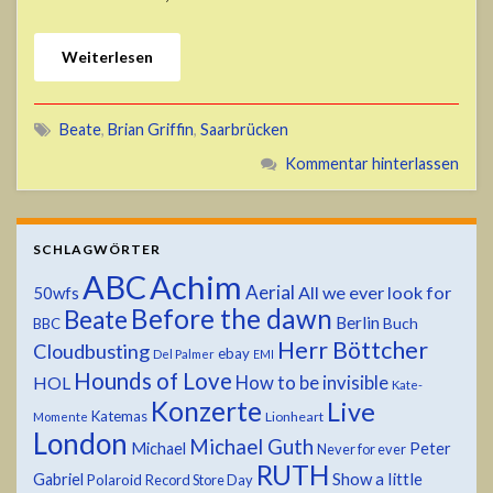
Weiterlesen
Beate
,
Brian Griffin
,
Saarbrücken
Kommentar hinterlassen
SCHLAGWÖRTER
ABC
Achim
Aerial
All we ever look for
50wfs
Before the dawn
Beate
Berlin
Buch
BBC
Herr Böttcher
Cloudbusting
ebay
Del Palmer
EMI
Hounds of Love
HOL
How to be invisible
Kate-
Konzerte
Live
Katemas
Lionheart
Momente
London
Michael Guth
Michael
Peter
Never for ever
RUTH
Show a little
Gabriel
Polaroid
Record Store Day