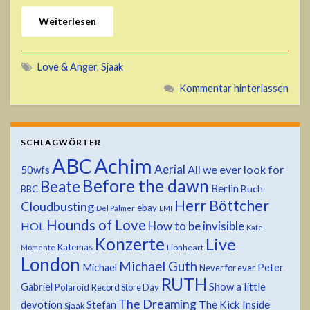
Weiterlesen
Love & Anger
,
Sjaak
Kommentar hinterlassen
SCHLAGWÖRTER
ABC
Achim
Aerial
All we ever look for
50wfs
Before the dawn
Beate
Berlin
Buch
BBC
Herr Böttcher
Cloudbusting
ebay
Del Palmer
EMI
Hounds of Love
HOL
How to be invisible
Kate-
Konzerte
Live
Katemas
Lionheart
Momente
London
Michael Guth
Michael
Peter
Never for ever
RUTH
Show a little
Gabriel
Polaroid
Record Store Day
The Dreaming
devotion
The Kick Inside
Stefan
Sjaak