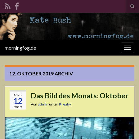
Suc
ums
Search for:
morningfog.de
Navi
umsc
12. OKTOBER 2019
ARCHIV
Das Bild des Monats: Oktober
OKT.
12
Von
admin
unter
Kreativ
2019