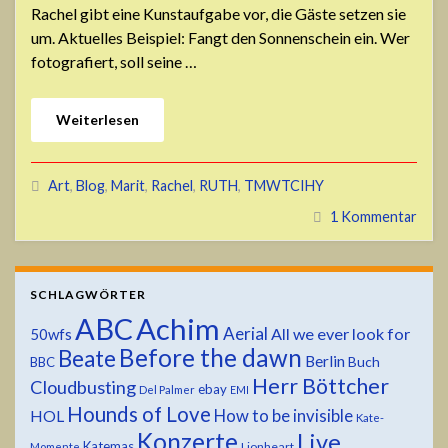
Rachel gibt eine Kunstaufgabe vor, die Gäste setzen sie
um. Aktuelles Beispiel: Fangt den Sonnenschein ein. Wer
fotografiert, soll seine …
Weiterlesen
Art
,
Blog
,
Marit
,
Rachel
,
RUTH
,
TMWTCIHY
1 Kommentar
SCHLAGWÖRTER
ABC
Achim
Aerial
All we ever look for
50wfs
Before the dawn
Beate
Berlin
Buch
BBC
Herr Böttcher
Cloudbusting
ebay
Del Palmer
EMI
Hounds of Love
HOL
How to be invisible
Kate-
Konzerte
Live
Katemas
Lionheart
Momente