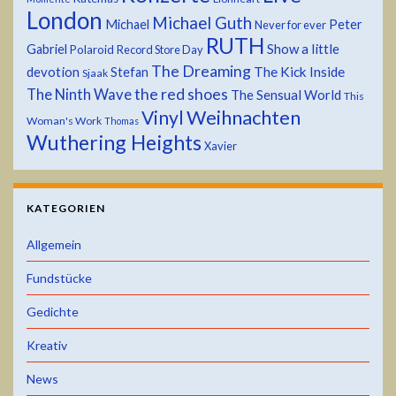
London
Michael Guth
Michael
Peter
Never for ever
RUTH
Show a little
Gabriel
Polaroid
Record Store Day
The Dreaming
devotion
The Kick Inside
Stefan
Sjaak
the red shoes
The Ninth Wave
The Sensual World
This
Weihnachten
Vinyl
Woman's Work
Thomas
Wuthering Heights
Xavier
KATEGORIEN
Allgemein
Fundstücke
Gedichte
Kreativ
News