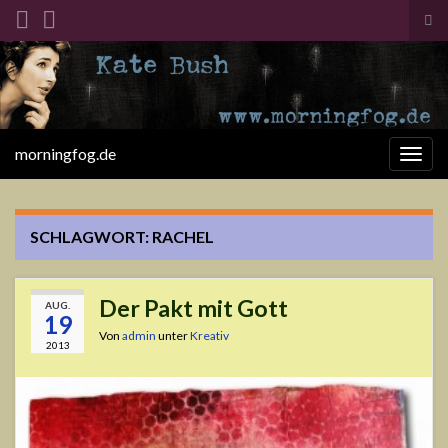
Suc
ums
Search for:
morningfog.de
Navi
umsc
SCHLAGWORT:
RACHEL
Der Pakt mit Gott
AUG.
19
Von
admin
unter
Kreativ
2013