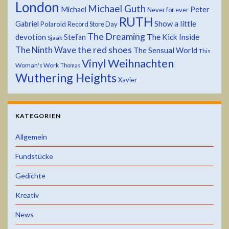
London
Michael Guth
Michael
Peter
Never for ever
RUTH
Show a little
Gabriel
Polaroid
Record Store Day
The Dreaming
devotion
The Kick Inside
Stefan
Sjaak
the red shoes
The Ninth Wave
The Sensual World
This
Weihnachten
Vinyl
Woman's Work
Thomas
Wuthering Heights
Xavier
KATEGORIEN
Allgemein
Fundstücke
Gedichte
Kreativ
News