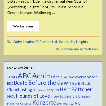
bittet Heathcliff, der inzwischen auf dem Gutshof
„Wuthering Heights“ lebt, um Einlass. Schon die
Geschichte von „Wuthering …
Weiterlesen
Cathy
,
Heathcliff
,
Ponden Hall
,
Wuthering Heights
Kommentar hinterlassen
SCHLAGWÖRTER
ABC
Achim
Aerial
All we ever look for
50wfs
Before the dawn
Beate
Berlin
Buch
BBC
Herr Böttcher
Cloudbusting
ebay
Del Palmer
EMI
Hounds of Love
HOL
How to be invisible
Kate-
Konzerte
Live
Katemas
Lionheart
Momente