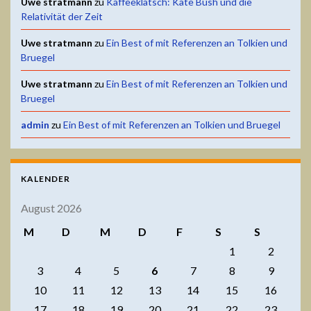
Uwe stratmann
zu
Kaffeeklatsch: Kate Bush und die
Relativität der Zeit
Uwe stratmann
zu
Ein Best of mit Referenzen an Tolkien und
Bruegel
Uwe stratmann
zu
Ein Best of mit Referenzen an Tolkien und
Bruegel
admin
zu
Ein Best of mit Referenzen an Tolkien und Bruegel
KALENDER
August 2026
M
D
M
D
F
S
S
1
2
3
4
5
6
7
8
9
10
11
12
13
14
15
16
17
18
19
20
21
22
23