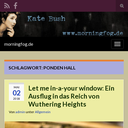
Suc
ums
Search for:
morningfog.de
Navi
umsc
SCHLAGWORT:
PONDEN HALL
Let me in-a-your window: Ein
MAI
02
Ausflug in das Reich von
2018
Wuthering Heights
Von
admin
unter
Allgemein