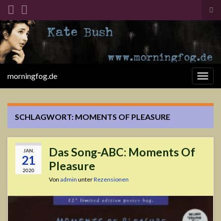
Suc
ums
Search for:
morningfog.de
Navi
umsc
SCHLAGWORT:
MOMENTS OF PLEASURE
Das Song-ABC: Moments Of
JAN.
21
Pleasure
2020
Von
admin
unter
Rezensionen