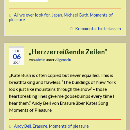
All we ever look for
,
Japan
,
Michael Guth
,
Moments of
pleasure
Kommentar hinterlassen
„Herzzerreißende Zeilen“
FEB.
06
Von
admin
unter
Allgemein
2014
„Kate Bush is often copied but never equalled. This is
breathtaking and flawless. ‘The buildings of New York
look just like mountains through the snow’ – those
heartbreaking lines give me goosebumps every time I
hear them.“ Andy Bell von Erasure über Kates Song
Moments of Pleasure
Andy Bell
,
Erasure
,
Moments of pleasure