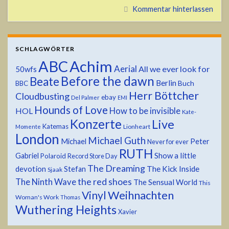
Kommentar hinterlassen
SCHLAGWÖRTER
ABC
Achim
Aerial
All we ever look for
50wfs
Before the dawn
Beate
Berlin
Buch
BBC
Herr Böttcher
Cloudbusting
ebay
Del Palmer
EMI
Hounds of Love
HOL
How to be invisible
Kate-
Konzerte
Live
Katemas
Lionheart
Momente
London
Michael Guth
Michael
Peter
Never for ever
RUTH
Show a little
Gabriel
Polaroid
Record Store Day
The Dreaming
devotion
The Kick Inside
Stefan
Sjaak
the red shoes
The Ninth Wave
The Sensual World
This
Weihnachten
Vinyl
Woman's Work
Thomas
Wuthering Heights
Xavier