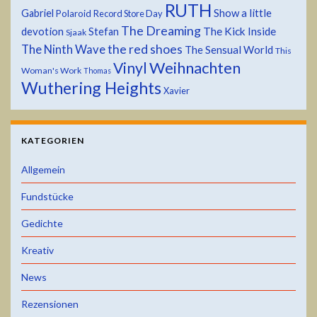
RUTH
Show a little
Gabriel
Polaroid
Record Store Day
The Dreaming
devotion
The Kick Inside
Stefan
Sjaak
the red shoes
The Ninth Wave
The Sensual World
This
Weihnachten
Vinyl
Woman's Work
Thomas
Wuthering Heights
Xavier
KATEGORIEN
Allgemein
Fundstücke
Gedichte
Kreativ
News
Rezensionen