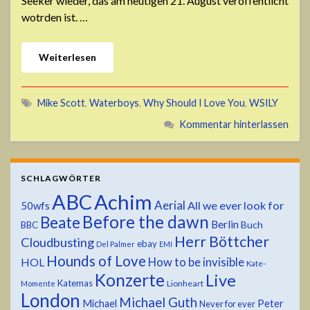
Seeker wieder, das am heutigen 21. August veröffentlicht
wotrden ist. …
Weiterlesen
Mike Scott
,
Waterboys
,
Why Should I Love You
,
WSILY
Kommentar hinterlassen
SCHLAGWÖRTER
ABC
Achim
Aerial
All we ever look for
50wfs
Before the dawn
Beate
Berlin
Buch
BBC
Herr Böttcher
Cloudbusting
ebay
Del Palmer
EMI
Hounds of Love
HOL
How to be invisible
Kate-
Konzerte
Live
Katemas
Lionheart
Momente
London
Michael Guth
Michael
Peter
Never for ever