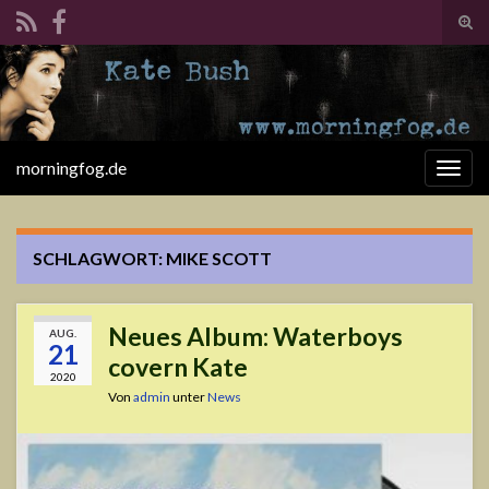
Suc
ums
Search for:
morningfog.de
Navi
umsc
SCHLAGWORT:
MIKE SCOTT
Neues Album: Waterboys
AUG.
21
covern Kate
2020
Von
admin
unter
News