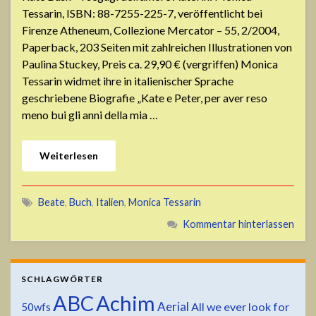
Tessarin, ISBN: 88-7255-225-7, veröffentlicht bei
Firenze Atheneum, Collezione Mercator – 55, 2/2004,
Paperback, 203 Seiten mit zahlreichen Illustrationen von
Paulina Stuckey, Preis ca. 29,90 € (vergriffen) Monica
Tessarin widmet ihre in italienischer Sprache
geschriebene Biografie „Kate e Peter, per aver reso
meno bui gli anni della mia …
Weiterlesen
Beate
,
Buch
,
Italien
,
Monica Tessarin
Kommentar hinterlassen
SCHLAGWÖRTER
ABC
Achim
Aerial
All we ever look for
50wfs