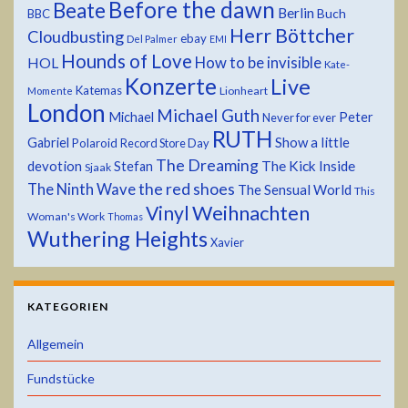
Before the dawn
Beate
Berlin
Buch
BBC
Herr Böttcher
Cloudbusting
ebay
Del Palmer
EMI
Hounds of Love
HOL
How to be invisible
Kate-
Konzerte
Live
Katemas
Lionheart
Momente
London
Michael Guth
Michael
Peter
Never for ever
RUTH
Show a little
Gabriel
Polaroid
Record Store Day
The Dreaming
devotion
The Kick Inside
Stefan
Sjaak
the red shoes
The Ninth Wave
The Sensual World
This
Weihnachten
Vinyl
Woman's Work
Thomas
Wuthering Heights
Xavier
KATEGORIEN
Allgemein
Fundstücke