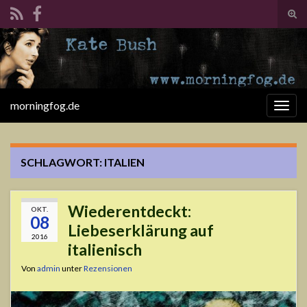
Suc
ums
Search for:
morningfog.de
Navi
umsc
SCHLAGWORT:
ITALIEN
Wiederentdeckt:
OKT.
08
Liebeserklärung auf
2016
italienisch
Von
admin
unter
Rezensionen