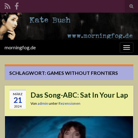
Suc
ums
Search for:
morningfog.de
Navi
umsc
SCHLAGWORT:
GAMES WITHOUT FRONTIERS
Das Song-ABC: Sat In Your Lap
MÄRZ
21
Von
admin
unter
Rezensionen
2024