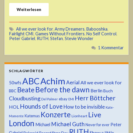
Weiterlesen
All we ever look for
,
Army Dreamers
,
Babooshka
,
Fairlight CMI
,
Games Without Frontiers
,
No Self Control
,
Peter Gabriel
,
RUTH
,
Stefan
,
Stevie Wonder
1 Kommentar
SCHLAGWÖRTER
ABC
Achim
Aerial
All we ever look for
50wfs
Before the dawn
Beate
Berlin
Buch
BBC
Herr Böttcher
Cloudbusting
ebay
Del Palmer
EMI
Hounds of Love
HOL
How to be invisible
Kate-
Konzerte
Live
Katemas
Lionheart
Momente
London
Michael Guth
Michael
Peter
Never for ever
RUTH
Show a little
Gabriel