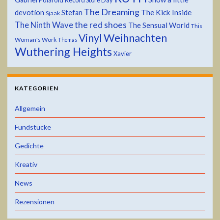
Polaroid
Record Store Day
The Dreaming
devotion
The Kick Inside
Stefan
Sjaak
the red shoes
The Ninth Wave
The Sensual World
This
Weihnachten
Vinyl
Woman's Work
Thomas
Wuthering Heights
Xavier
KATEGORIEN
Allgemein
Fundstücke
Gedichte
Kreativ
News
Rezensionen