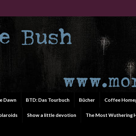
he Dawn
BTD: Das Tourbuch
Bücher
Coffee Home
olaroids
Show a little devotion
The Most Wuthering H