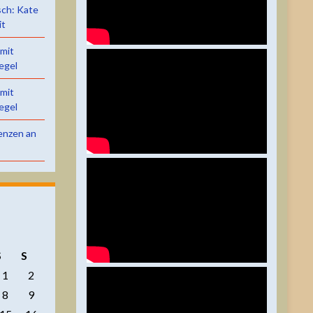
sch: Kate
it
 mit
egel
 mit
egel
renzen an
S
S
1
2
8
9