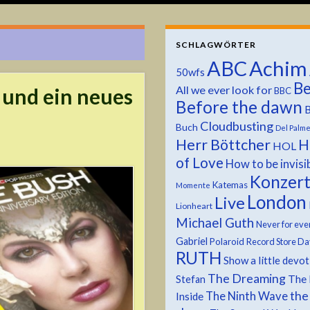
SCHLAGWÖRTER
ABC
Achim
50wfs
Be
All we ever look for
 und ein neues
BBC
Before the dawn
B
Cloudbusting
Buch
Del Palm
Herr Böttcher
H
HOL
of Love
How to be invisi
Konzer
Katemas
Momente
London
Live
Lionheart
Michael Guth
Never for eve
Gabriel
Polaroid
Record Store Da
RUTH
Show a little devo
The Dreaming
The 
Stefan
the
The Ninth Wave
Inside