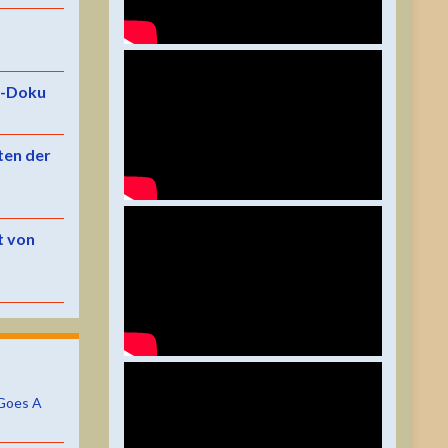
e-Doku
ten der
t von
Goes A