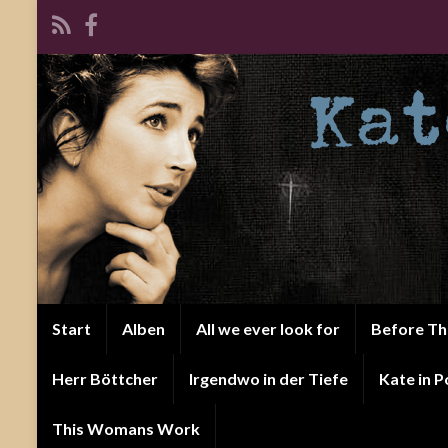
Start
Alben
All we ever look for
Before T
Herr Böttcher
Irgendwo in der Tiefe
Kate in P
This Womans Work