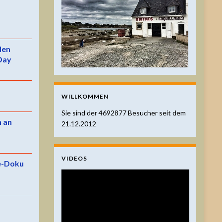
 den
Day
WILLKOMMEN
Sie sind der
4692877
Besucher seit dem
n an
21.12.2012
VIDEOS
e-Doku