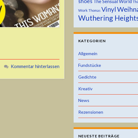
shoes
The Sensual World
Th
Weihn
Vinyl
Work
Thomas
Wuthering Height
KATEGORIEN
Allgemein
Fundstücke
Kommentar hinterlassen
Gedichte
Kreativ
News
Rezensionen
NEUESTE BEITRÄGE