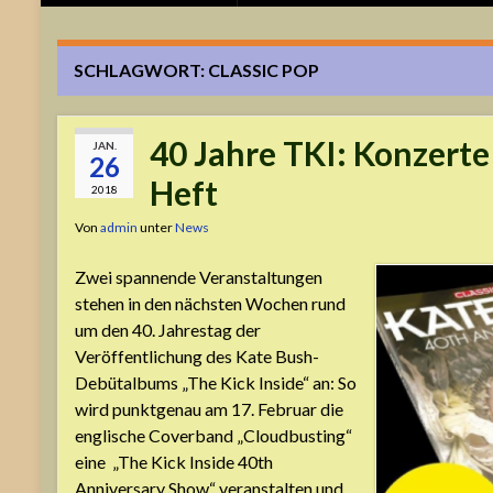
SCHLAGWORT:
CLASSIC POP
40 Jahre TKI: Konzerte
JAN.
26
Heft
2018
Von
admin
unter
News
Zwei spannende Veranstaltungen
stehen in den nächsten Wochen rund
um den 40. Jahrestag der
Veröffentlichung des Kate Bush-
Debütalbums „The Kick Inside“ an: So
wird punktgenau am 17. Februar die
englische Coverband „Cloudbusting“
eine „The Kick Inside 40th
Anniversary Show“ veranstalten und