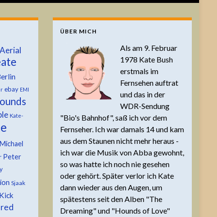
ÜBER MICH
Als am 9. Februar
Aerial
1978 Kate Bush
ate
erstmals im
erlin
Fernsehen auftrat
ebay
er
EMI
und das in der
ounds
WDR-Sendung
ble
Kate-
"Bio's Bahnhof", saß ich vor dem
te
Fernseher. Ich war damals 14 und kam
aus dem Staunen nicht mehr heraus -
Michael
ich war die Musik von Abba gewohnt,
Peter
r
so was hatte ich noch nie gesehen
y
oder gehört. Später verlor ich Kate
tion
Sjaak
dann wieder aus den Augen, um
Kick
spätestens seit den Alben "The
 red
Dreaming" und "Hounds of Love"