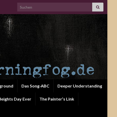
Search for:
ground
Das Song-ABC
Deeper Understanding
eights Day Ever
The Painter’s Link