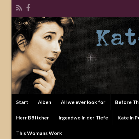
Start
Alben
All we ever look for
Before T
Herr Böttcher
Irgendwo in der Tiefe
Kate in P
This Womans Work