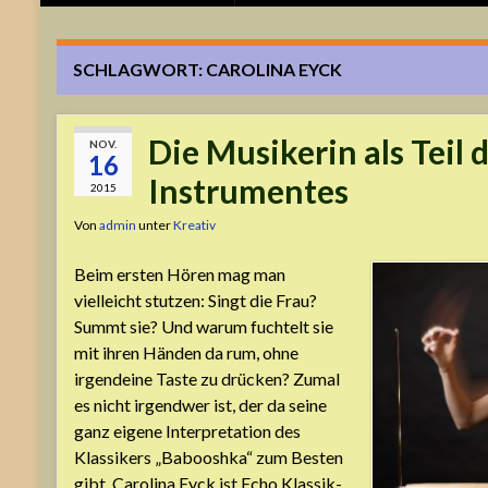
SCHLAGWORT:
CAROLINA EYCK
Die Musikerin als Teil 
NOV.
16
Instrumentes
2015
Von
admin
unter
Kreativ
Beim ersten Hören mag man
vielleicht stutzen: Singt die Frau?
Summt sie? Und warum fuchtelt sie
mit ihren Händen da rum, ohne
irgendeine Taste zu drücken? Zumal
es nicht irgendwer ist, der da seine
ganz eigene Interpretation des
Klassikers „Babooshka“ zum Besten
gibt. Carolina Eyck ist Echo Klassik-