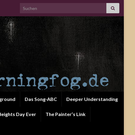
Search for:
ground
Das Song-ABC
Deeper Understanding
eights Day Ever
The Painter’s Link