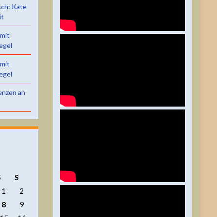
sch: Kate
it
 mit
egel
 mit
egel
renzen an
S
S
1
2
8
9