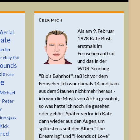
ÜBER MICH
Als am 9. Februar
Aerial
1978 Kate Bush
ate
erstmals im
erlin
Fernsehen auftrat
ebay
er
EMI
und das in der
ounds
WDR-Sendung
ble
Kate-
"Bio's Bahnhof", saß ich vor dem
te
Fernseher. Ich war damals 14 und kam
aus dem Staunen nicht mehr heraus -
Michael
ich war die Musik von Abba gewohnt,
Peter
r
so was hatte ich noch nie gesehen
y
oder gehört. Später verlor ich Kate
tion
Sjaak
dann wieder aus den Augen, um
Kick
spätestens seit den Alben "The
 red
Dreaming" und "Hounds of Love"