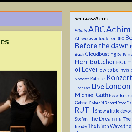
SCHLAGWÖRTER
ABC
Achim
50wfs
Be
All we ever look for
des
BBC
Before the dawn
B
Cloudbusting
Buch
Del Palm
Herr Böttcher
H
HOL
of Love
How to be invisi
Konzer
Katemas
Momente
London
Live
Lionheart
Michael Guth
Never for eve
Gabriel
Polaroid
Record Store Da
RUTH
Show a little devo
The Dreaming
The 
Stefan
the
The Ninth Wave
Inside