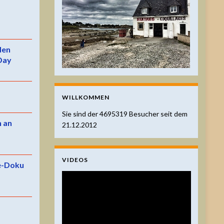
 den
Day
WILLKOMMEN
Sie sind der
4695319
Besucher seit dem
n an
21.12.2012
VIDEOS
e-Doku