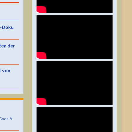
e-Doku
ten der
t von
Goes A