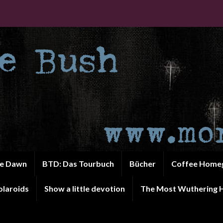
he Dawn
BTD: Das Tourbuch
Bücher
Coffee Home
olaroids
Show a little devotion
The Most Wuthering H