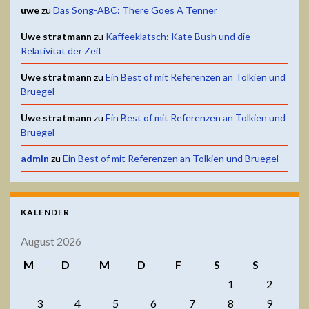
uwe
zu
Das Song-ABC: There Goes A Tenner
Uwe stratmann
zu
Kaffeeklatsch: Kate Bush und die
Relativität der Zeit
Uwe stratmann
zu
Ein Best of mit Referenzen an Tolkien und
Bruegel
Uwe stratmann
zu
Ein Best of mit Referenzen an Tolkien und
Bruegel
admin
zu
Ein Best of mit Referenzen an Tolkien und Bruegel
KALENDER
August 2026
M
D
M
D
F
S
S
1
2
3
4
5
6
7
8
9