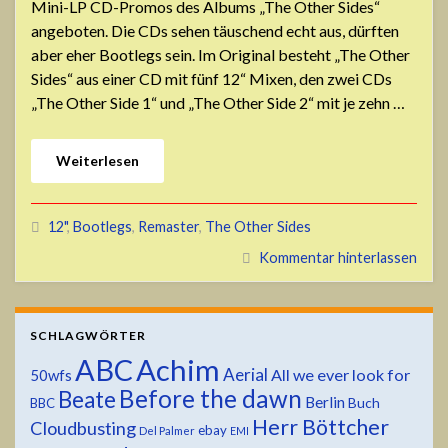
Mini-LP CD-Promos des Albums „The Other Sides“
angeboten. Die CDs sehen täuschend echt aus, dürften
aber eher Bootlegs sein. Im Original besteht „The Other
Sides“ aus einer CD mit fünf 12“ Mixen, den zwei CDs
„The Other Side 1“ und „The Other Side 2“ mit je zehn …
Weiterlesen
12"
,
Bootlegs
,
Remaster
,
The Other Sides
Kommentar hinterlassen
SCHLAGWÖRTER
ABC
Achim
Aerial
All we ever look for
50wfs
Before the dawn
Beate
Berlin
Buch
BBC
Herr Böttcher
Cloudbusting
ebay
Del Palmer
EMI