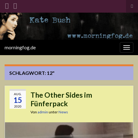
Suc
ums
Search for:
morningfog.de
Navi
umsc
SCHLAGWORT:
12"
The Other Sides im
AUG.
15
Fünferpack
2020
Von
admin
unter
News