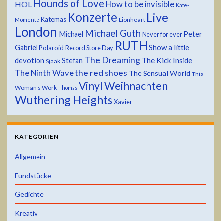
Hounds of Love
HOL
How to be invisible
Kate-
Konzerte
Live
Katemas
Lionheart
Momente
London
Michael Guth
Michael
Peter
Never for ever
RUTH
Show a little
Gabriel
Polaroid
Record Store Day
The Dreaming
devotion
The Kick Inside
Stefan
Sjaak
the red shoes
The Ninth Wave
The Sensual World
This
Weihnachten
Vinyl
Woman's Work
Thomas
Wuthering Heights
Xavier
KATEGORIEN
Allgemein
Fundstücke
Gedichte
Kreativ