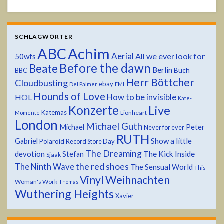
SCHLAGWÖRTER
ABC
Achim
Aerial
All we ever look for
50wfs
Before the dawn
Beate
Berlin
Buch
BBC
Herr Böttcher
Cloudbusting
ebay
Del Palmer
EMI
Hounds of Love
HOL
How to be invisible
Kate-
Konzerte
Live
Katemas
Lionheart
Momente
London
Michael Guth
Michael
Peter
Never for ever
RUTH
Show a little
Gabriel
Polaroid
Record Store Day
The Dreaming
devotion
The Kick Inside
Stefan
Sjaak
the red shoes
The Ninth Wave
The Sensual World
This
Weihnachten
Vinyl
Woman's Work
Thomas
Wuthering Heights
Xavier