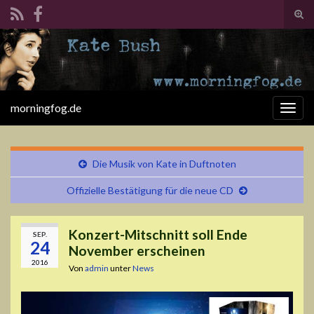
Suc
ums
Search for:
morningfog.de
Navi
umsc
Die Musik von Kate in Duftnoten
Offizielle Bestätigung für die neue CD
Konzert-Mitschnitt soll Ende
SEP.
24
November erscheinen
2016
Von
admin
unter
News