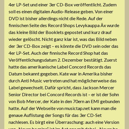
4er LP-Set und einer 3er CD-Box veröffentlicht. Zudem
soll es einen digitalen Audio-Release geben. Von einer
DVD ist bisher allerdings nicht die Rede. Auf der
finnischen Seite des Record Shops Levykauppa Äx wurde
das kleine Bild der Booklets gepostet und kurz drauf
wieder gelöscht. Nicht ganz klar ist, was das Bild neben
der 3er CD-Box zeigt – es könnte die DVD sein oder das
4er LP-Set. Auch der finnische Record Shop hat das
Veröffentlichungsdatum 2. Dezember bestätigt. Zuerst
hatte das amerikanische Label Concord Records das
Datum bekannt gegeben. Kate war in Amerika bisher
durch Anti Music vertreten und hat möglicherweise das
Label gewechselt. Dafür spricht, dass Jackson Mercer
Senior Director bei Concord Records ist – er ist der Sohn
von Bob Mercer, der Kate in den 70ern an EMI gebunden
hatte. Auf der Webseite von musictap.net kann man die
genaue Auflistung der Songs für das 3er CD-Set
nachlesen. Es birgt eine Überraschung: auch eine Version
von „Never be mine“ ist im Act one mit dabei. „Never be