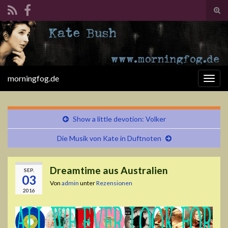
Suc
ums
Search for:
morningfog.de
Navi
umsc
Show a little devotion: Volker
Die Musik von Kate in Duftnoten
Dreamtime aus Australien
SEP.
03
Von
admin
unter
Rezensionen
2016