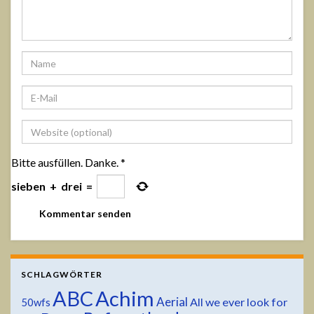
Bitte ausfüllen. Danke.
*
sieben
+
drei
=
SCHLAGWÖRTER
ABC
Achim
Aerial
All we ever look for
50wfs