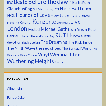
Before the dawn
Beate
Berlin
Buch
BBC
Herr Böttcher
Cloudbusting
ebay
Del Palmer
EMI
Hounds of Love
HOL
How to be invisible
Kate-
Konzerte
Live
Katemas
Lionheart
Momente
London
Michael Guth
Michael
Peter
Never for ever
RUTH
Show a little
Gabriel
Polaroid
Record Store Day
The Dreaming
devotion
The Kick Inside
Stefan
Sjaak
the red shoes
The Ninth Wave
The Sensual World
This
Weihnachten
Vinyl
Woman's Work
Thomas
Wuthering Heights
Xavier
KATEGORIEN
Allgemein
Fundstücke