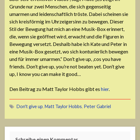
Grunde
nur
zwei
Menschen, die sich gegenseitig
umarmen
und
leidenschaftlich
tröste
.
Dabei
scheinen
sie
sich kreisförmig im
Uhrzeigersinn
zu
bewegen. Dieser
Stil der Bewgung hat mich an
eine Musik-
Box erinnert,
die, wenn sie geöffnet wird,
erwacht
und die
Figuren
in
Bewegung versetzt.
Deshalb
habe ich Kate und Peter in
eine Musik-Box gesetzt, wo sich kontunierlich bewegen
und für immer umarmen.“ Don’t give up, ‚cos you have
friends. Don’t give up, you’re not beaten yet. Don’t give
up, I know you can make it good…
Den Beitrag zu Matt Taylor Hobbs gibt es
hier
.
Don't give up
,
Matt Taylor Hobbs
,
Peter Gabriel
Schreibe einen Kommentar