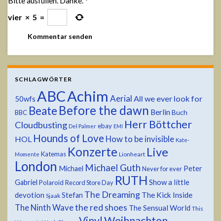
Bitte ausfüllen. Danke.
*
vier
×
5
=
SCHLAGWÖRTER
ABC
Achim
Aerial
All we ever look for
50wfs
Before the dawn
Beate
Berlin
Buch
BBC
Herr Böttcher
Cloudbusting
ebay
Del Palmer
EMI
Hounds of Love
HOL
How to be invisible
Kate-
Konzerte
Live
Katemas
Lionheart
Momente
London
Michael Guth
Michael
Peter
Never for ever
RUTH
Show a little
Gabriel
Polaroid
Record Store Day
The Dreaming
devotion
The Kick Inside
Stefan
Sjaak
the red shoes
The Ninth Wave
The Sensual World
This
Weihnachten
Vinyl