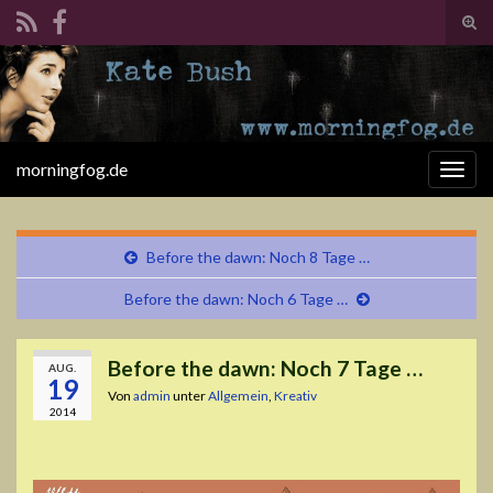
Suc
ums
Search for:
morningfog.de
Navi
umsc
Before the dawn: Noch 8 Tage …
Before the dawn: Noch 6 Tage …
Before the dawn: Noch 7 Tage …
AUG.
19
Von
admin
unter
Allgemein
,
Kreativ
2014