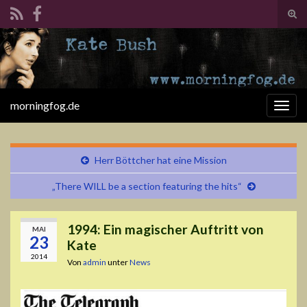
Suc
ums
Search for:
morningfog.de
Navi
umsc
Herr Böttcher hat eine Mission
„There WILL be a section featuring the hits“
1994: Ein magischer Auftritt von
MAI
23
Kate
2014
Von
admin
unter
News