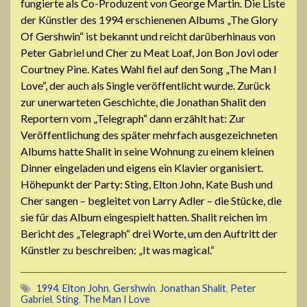
fungierte als Co-Produzent von George Martin. Die Liste
der Künstler des 1994 erschienenen Albums „The Glory
Of Gershwin“ ist bekannt und reicht darüberhinaus von
Peter Gabriel und Cher zu Meat Loaf, Jon Bon Jovi oder
Courtney Pine. Kates Wahl fiel auf den Song „The Man I
Love“, der auch als Single veröffentlicht wurde. Zurück
zur unerwarteten Geschichte, die Jonathan Shalit den
Reportern vom „Telegraph“ dann erzählt hat: Zur
Veröffentlichung des später mehrfach ausgezeichneten
Albums hatte Shalit in seine Wohnung zu einem kleinen
Dinner eingeladen und eigens ein Klavier organisiert.
Höhepunkt der Party: Sting, Elton John, Kate Bush und
Cher sangen – begleitet von Larry Adler – die Stücke, die
sie für das Album eingespielt hatten. Shalit reichen im
Bericht des „Telegraph“ drei Worte, um den Auftritt der
Künstler zu beschreiben: „It was magical.“
1994
,
Elton John
,
Gershwin
,
Jonathan Shalit
,
Peter
Gabriel
,
Sting
,
The Man I Love