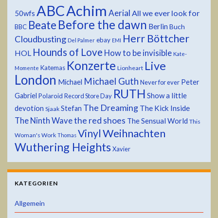
ABC
Achim
Aerial
All we ever look for
50wfs
Before the dawn
Beate
Berlin
Buch
BBC
Herr Böttcher
Cloudbusting
ebay
Del Palmer
EMI
Hounds of Love
HOL
How to be invisible
Kate-
Konzerte
Live
Katemas
Lionheart
Momente
London
Michael Guth
Michael
Peter
Never for ever
RUTH
Show a little
Gabriel
Polaroid
Record Store Day
The Dreaming
devotion
The Kick Inside
Stefan
Sjaak
the red shoes
The Ninth Wave
The Sensual World
This
Weihnachten
Vinyl
Woman's Work
Thomas
Wuthering Heights
Xavier
KATEGORIEN
Allgemein