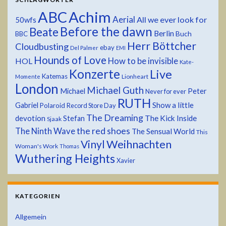
ABC
Achim
Aerial
All we ever look for
50wfs
Before the dawn
Beate
Berlin
Buch
BBC
Herr Böttcher
Cloudbusting
ebay
Del Palmer
EMI
Hounds of Love
HOL
How to be invisible
Kate-
Konzerte
Live
Katemas
Lionheart
Momente
London
Michael Guth
Michael
Peter
Never for ever
RUTH
Show a little
Gabriel
Polaroid
Record Store Day
The Dreaming
devotion
The Kick Inside
Stefan
Sjaak
the red shoes
The Ninth Wave
The Sensual World
This
Weihnachten
Vinyl
Woman's Work
Thomas
Wuthering Heights
Xavier
KATEGORIEN
Allgemein