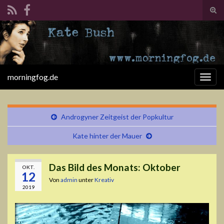
Suc
ums
Search for:
morningfog.de
Navi
umsc
Androgyner Zeitgeist der Popkultur
Kate hinter der Mauer
Das Bild des Monats: Oktober
OKT.
12
Von
admin
unter
Kreativ
2019