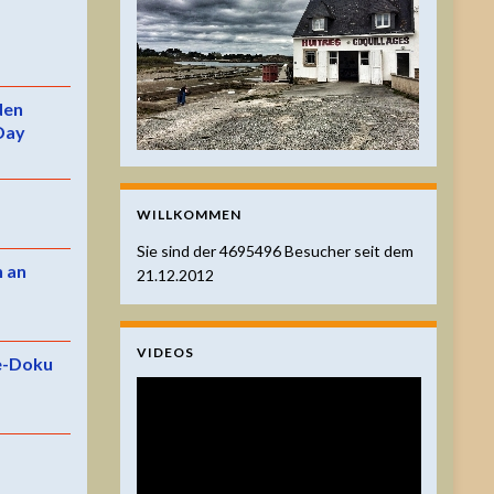
 den
Day
WILLKOMMEN
Sie sind der
4695496
Besucher seit dem
n an
21.12.2012
VIDEOS
e-Doku