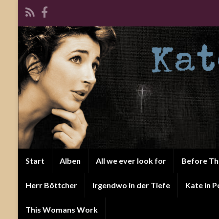
Start
Alben
All we ever look for
Before T
Herr Böttcher
Irgendwo in der Tiefe
Kate in P
This Womans Work