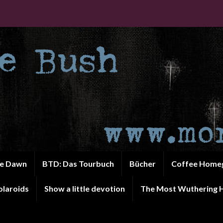
he Dawn
BTD: Das Tourbuch
Bücher
Coffee Home
olaroids
Show a little devotion
The Most Wuthering H