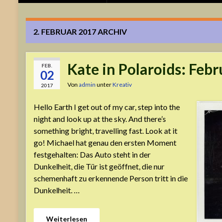
2. FEBRUAR 2017
ARCHIV
Kate in Polaroids: Febr
FEB.
02
Von
admin
unter
Kreativ
2017
Hello Earth I get out of my car, step into the
night and look up at the sky. And there’s
something bright, travelling fast. Look at it
go! Michael hat genau den ersten Moment
festgehalten: Das Auto steht in der
Dunkelheit, die Tür ist geöffnet, die nur
schemenhaft zu erkennende Person tritt in die
Dunkelheit. …
Weiterlesen