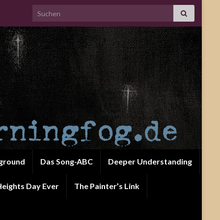
Search for:
ground
Das Song-ABC
Deeper Understanding
eights Day Ever
The Painter’s Link