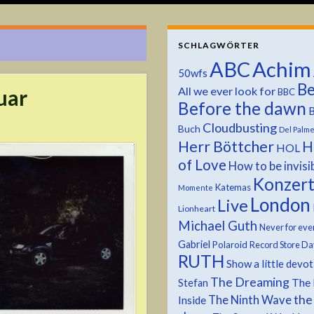
SCHLAGWÖRTER
ABC
Achim
50wfs
Be
All we ever look for
uar
BBC
Before the dawn
B
Cloudbusting
Buch
Del Palm
Herr Böttcher
H
HOL
of Love
How to be invisi
Konzer
Katemas
Momente
London
Live
Lionheart
Michael Guth
Never for eve
Gabriel
Polaroid
Record Store Da
RUTH
Show a little devo
The Dreaming
The 
Stefan
the
The Ninth Wave
Inside