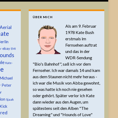
ÜBER MICH
Als am 9. Februar
Aerial
1978 Kate Bush
ate
erstmals im
erlin
Fernsehen auftrat
ebay
er
EMI
und das in der
ounds
WDR-Sendung
ble
Kate-
"Bio's Bahnhof", saß ich vor dem
te
Fernseher. Ich war damals 14 und kam
aus dem Staunen nicht mehr heraus -
Michael
ich war die Musik von Abba gewohnt,
Peter
r
so was hatte ich noch nie gesehen
y
oder gehört. Später verlor ich Kate
tion
Sjaak
dann wieder aus den Augen, um
Kick
spätestens seit den Alben "The
 red
Dreaming" und "Hounds of Love"