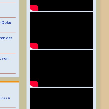
e-Doku
ten der
t von
Goes A