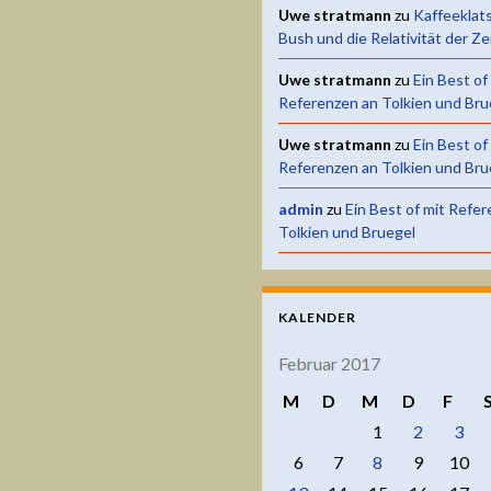
Uwe stratmann
zu
Kaffeeklat
Bush und die Relativität der Ze
Uwe stratmann
zu
Ein Best of
Referenzen an Tolkien und Bru
Uwe stratmann
zu
Ein Best of
Referenzen an Tolkien und Bru
admin
zu
Ein Best of mit Refe
Tolkien und Bruegel
KALENDER
Februar 2017
M
D
M
D
F
1
2
3
6
7
8
9
10