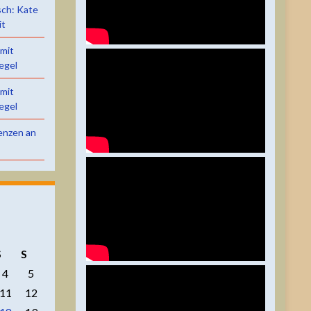
sch: Kate
it
 mit
egel
 mit
egel
renzen an
S
S
4
5
11
12