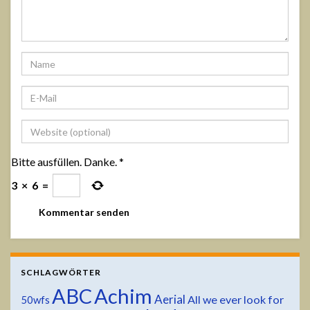
Bitte ausfüllen. Danke.
*
3
×
6
=
SCHLAGWÖRTER
ABC
Achim
Aerial
All we ever look for
50wfs