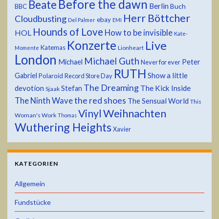
Before the dawn
Beate
Berlin
Buch
BBC
Herr Böttcher
Cloudbusting
ebay
Del Palmer
EMI
Hounds of Love
HOL
How to be invisible
Kate-
Konzerte
Live
Katemas
Lionheart
Momente
London
Michael Guth
Michael
Peter
Never for ever
RUTH
Show a little
Gabriel
Polaroid
Record Store Day
The Dreaming
devotion
The Kick Inside
Stefan
Sjaak
the red shoes
The Ninth Wave
The Sensual World
This
Weihnachten
Vinyl
Woman's Work
Thomas
Wuthering Heights
Xavier
KATEGORIEN
Allgemein
Fundstücke