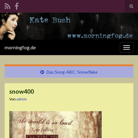
Suc
ums
Search for:
morningfog.de
Navi
umsc
Das Song-ABC: Snowflake
snow400
Von
admin