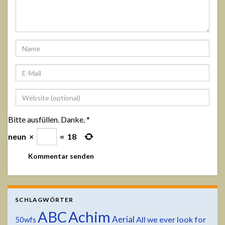
Bitte ausfüllen. Danke.
*
neun
×
=
18
SCHLAGWÖRTER
ABC
Achim
Aerial
All we ever look for
50wfs