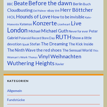
Before the dawn
Beate
Berlin
Buch
BBC
Herr Böttcher
Cloudbusting
ebay
Del Palmer
EMI
Hounds of Love
HOL
How to be invisible
Kate-
Konzerte
Live
Katemas
Lionheart
Momente
London
Michael Guth
Michael
Peter
Never for ever
RUTH
Show a little
Gabriel
Polaroid
Record Store Day
The Dreaming
devotion
The Kick Inside
Stefan
Sjaak
the red shoes
The Ninth Wave
The Sensual World
This
Weihnachten
Vinyl
Woman's Work
Thomas
Wuthering Heights
Xavier
KATEGORIEN
Allgemein
Fundstücke