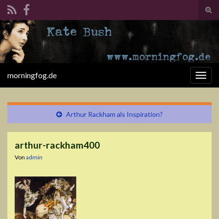
Suc
ums
Search for:
morningfog.de
Navi
umsc
Arthur Rackham als Inspiration?
arthur-rackham400
Von
admin