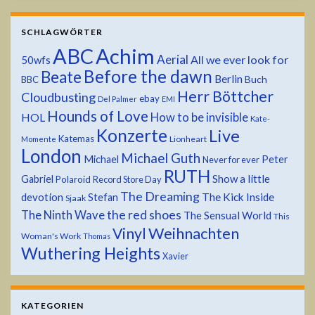
SCHLAGWÖRTER
ABC
Achim
Aerial
All we ever look for
50wfs
Before the dawn
Beate
Berlin
Buch
BBC
Herr Böttcher
Cloudbusting
ebay
Del Palmer
EMI
Hounds of Love
HOL
How to be invisible
Kate-
Konzerte
Live
Katemas
Lionheart
Momente
London
Michael Guth
Michael
Peter
Never for ever
RUTH
Show a little
Gabriel
Polaroid
Record Store Day
The Dreaming
devotion
The Kick Inside
Stefan
Sjaak
the red shoes
The Ninth Wave
The Sensual World
This
Weihnachten
Vinyl
Woman's Work
Thomas
Wuthering Heights
Xavier
KATEGORIEN