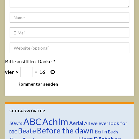
Bitte ausfüllen. Danke.
*
vier
×
=
16
SCHLAGWÖRTER
ABC
Achim
Aerial
All we ever look for
50wfs
Before the dawn
Beate
Berlin
Buch
BBC