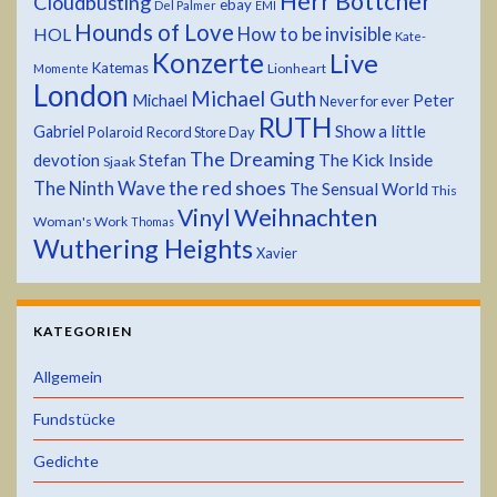
Herr Böttcher
Cloudbusting
ebay
Del Palmer
EMI
Hounds of Love
HOL
How to be invisible
Kate-
Konzerte
Live
Katemas
Lionheart
Momente
London
Michael Guth
Michael
Peter
Never for ever
RUTH
Show a little
Gabriel
Polaroid
Record Store Day
The Dreaming
devotion
The Kick Inside
Stefan
Sjaak
the red shoes
The Ninth Wave
The Sensual World
This
Weihnachten
Vinyl
Woman's Work
Thomas
Wuthering Heights
Xavier
KATEGORIEN
Allgemein
Fundstücke
Gedichte