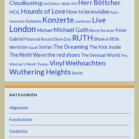
Herr Böttcher
Cloudbusting
ebay
Del Palmer
EMI
Hounds of Love
HOL
How to be invisible
Kate-
Konzerte
Live
Katemas
Lionheart
Momente
London
Michael Guth
Michael
Peter
Never for ever
RUTH
Show a little
Gabriel
Polaroid
Record Store Day
The Dreaming
devotion
The Kick Inside
Stefan
Sjaak
the red shoes
The Ninth Wave
The Sensual World
This
Weihnachten
Vinyl
Woman's Work
Thomas
Wuthering Heights
Xavier
KATEGORIEN
Allgemein
Fundstücke
Gedichte