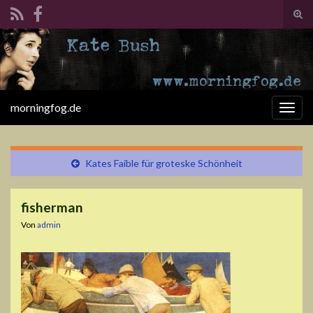
Suc
ums
Search for:
morningfog.de
Navi
umsc
Kates Faible für groteske Schönheit
fisherman
Von
admin