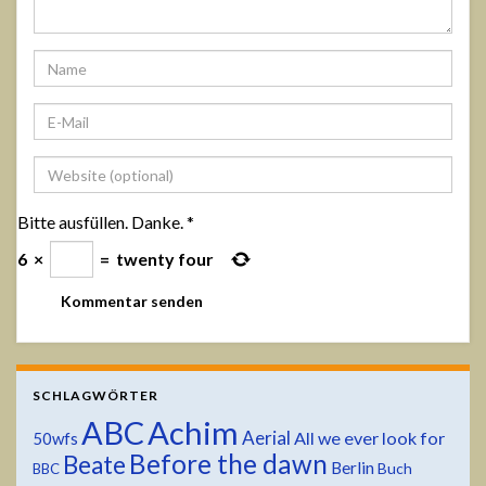
Bitte ausfüllen. Danke.
*
6
×
=
twenty four
SCHLAGWÖRTER
ABC
Achim
Aerial
All we ever look for
50wfs
Before the dawn
Beate
Berlin
Buch
BBC