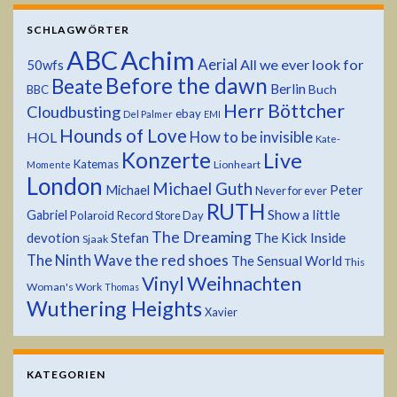
SCHLAGWÖRTER
ABC
Achim
Aerial
All we ever look for
50wfs
Before the dawn
Beate
Berlin
Buch
BBC
Herr Böttcher
Cloudbusting
ebay
Del Palmer
EMI
Hounds of Love
HOL
How to be invisible
Kate-
Konzerte
Live
Katemas
Lionheart
Momente
London
Michael Guth
Michael
Peter
Never for ever
RUTH
Show a little
Gabriel
Polaroid
Record Store Day
The Dreaming
devotion
The Kick Inside
Stefan
Sjaak
the red shoes
The Ninth Wave
The Sensual World
This
Weihnachten
Vinyl
Woman's Work
Thomas
Wuthering Heights
Xavier
KATEGORIEN