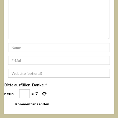
Bitte ausfüllen. Danke.
*
neun
−
=
7