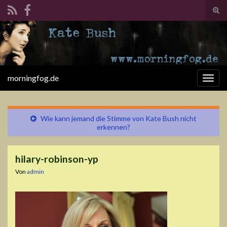
Suc
ums
Search for:
morningfog.de
Navi
umsc
Wie kann jemand die Stimme von Kate Bush nicht
erkennen?
hilary-robinson-yp
Von
admin