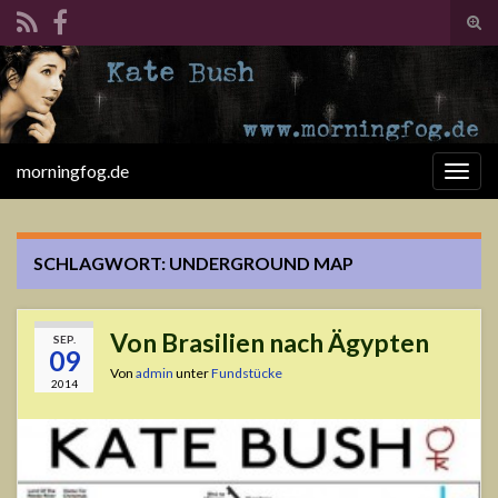
Suc
ums
Search for:
morningfog.de
Navi
umsc
SCHLAGWORT:
UNDERGROUND MAP
Von Brasilien nach Ägypten
SEP.
09
Von
admin
unter
Fundstücke
2014