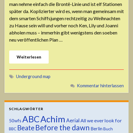
man nehme einfach die Brontë-Linie und ist elf Stationen
später da. Koplizierter wird es, wenn man gemeinsam mit
dem smarten Schiffsjungen rechtzeitig zu Weihnachten
zu Hause sein will und vorher noch Ken, Lily und Joanni
abholen muss – immerhin gibt wenigstens den soeben
neu veröffentlichen Plan …
Weiterlesen
Underground map
Kommentar hinterlassen
SCHLAGWÖRTER
ABC
Achim
Aerial
All we ever look for
50wfs
Before the dawn
Beate
Berlin
Buch
BBC