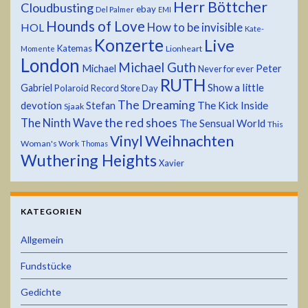
Herr Böttcher
Cloudbusting
ebay
Del Palmer
EMI
Hounds of Love
HOL
How to be invisible
Kate-
Konzerte
Live
Katemas
Lionheart
Momente
London
Michael Guth
Michael
Peter
Never for ever
RUTH
Show a little
Gabriel
Polaroid
Record Store Day
The Dreaming
devotion
The Kick Inside
Stefan
Sjaak
the red shoes
The Ninth Wave
The Sensual World
This
Weihnachten
Vinyl
Woman's Work
Thomas
Wuthering Heights
Xavier
KATEGORIEN
Allgemein
Fundstücke
Gedichte