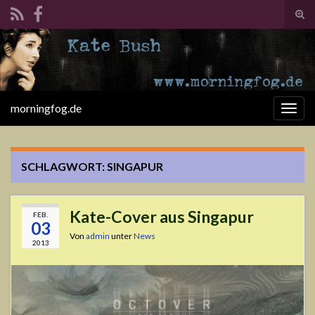
Suc
ums
Search for:
morningfog.de
Navi
umsc
SCHLAGWORT:
SINGAPUR
Kate-Cover aus Singapur
FEB.
03
Von
admin
unter
News
2013