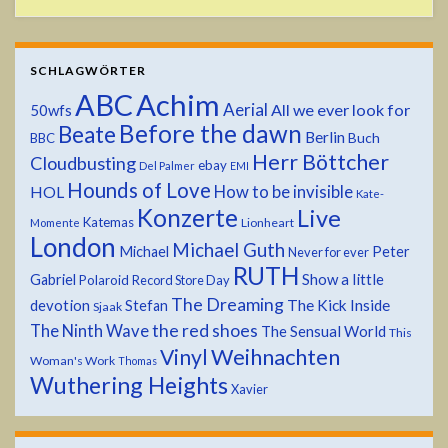
SCHLAGWÖRTER
ABC
Achim
Aerial
All we ever look for
50wfs
Before the dawn
Beate
Berlin
Buch
BBC
Herr Böttcher
Cloudbusting
ebay
Del Palmer
EMI
Hounds of Love
HOL
How to be invisible
Kate-
Konzerte
Live
Katemas
Lionheart
Momente
London
Michael Guth
Michael
Peter
Never for ever
RUTH
Show a little
Gabriel
Polaroid
Record Store Day
The Dreaming
devotion
The Kick Inside
Stefan
Sjaak
the red shoes
The Ninth Wave
The Sensual World
This
Weihnachten
Vinyl
Woman's Work
Thomas
Wuthering Heights
Xavier