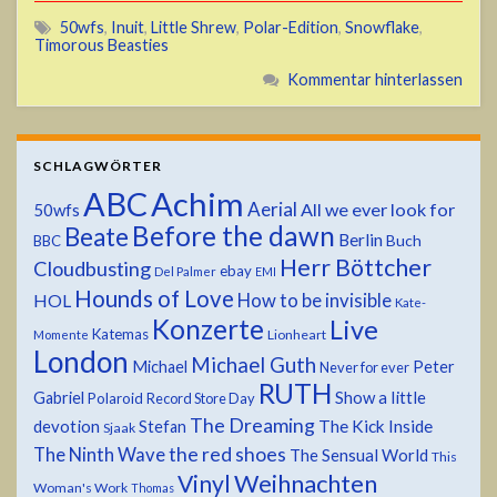
50wfs
,
Inuit
,
Little Shrew
,
Polar-Edition
,
Snowflake
,
Timorous Beasties
Kommentar hinterlassen
SCHLAGWÖRTER
ABC
Achim
Aerial
All we ever look for
50wfs
Before the dawn
Beate
Berlin
Buch
BBC
Herr Böttcher
Cloudbusting
ebay
Del Palmer
EMI
Hounds of Love
HOL
How to be invisible
Kate-
Konzerte
Live
Katemas
Lionheart
Momente
London
Michael Guth
Michael
Peter
Never for ever
RUTH
Show a little
Gabriel
Polaroid
Record Store Day
The Dreaming
devotion
The Kick Inside
Stefan
Sjaak
the red shoes
The Ninth Wave
The Sensual World
This
Weihnachten
Vinyl
Woman's Work
Thomas