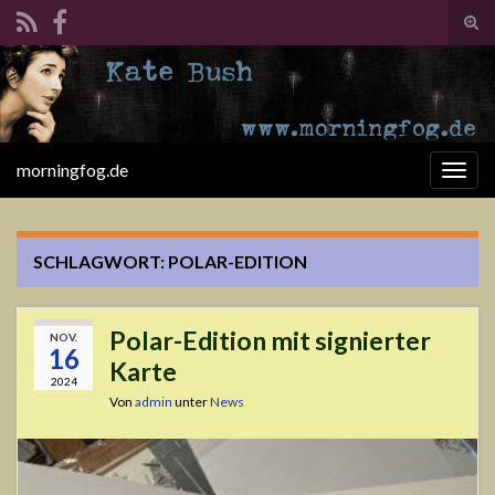
Suc
ums
Search for:
morningfog.de
Navi
umsc
SCHLAGWORT:
POLAR-EDITION
Polar-Edition mit signierter
NOV.
16
Karte
2024
Von
admin
unter
News