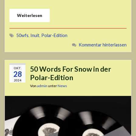
Weiterlesen
50wfs
,
Inuit
,
Polar-Edition
Kommentar hinterlassen
50 Words For Snow in der
OKT.
28
Polar-Edition
2024
Von
admin
unter
News