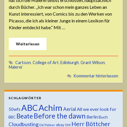
hat sich die Malerei selbst erschlossen, hauptsächlich
durch Bücher. „Ich war schon mein ganzes Leben an
Kunst interessiert, von Comics bis zu den Werken von
Picasso, die ich als kleiner Junge in einem Lexikon für
Kinder entdeckt habe.“ Mit …
Weiterlesen
Cartoon
,
College of Art
,
Edinburgh
,
Grant Wilson
,
Malerei
Kommentar hinterlassen
SCHLAGWÖRTER
ABC
Achim
Aerial
All we ever look for
50wfs
Before the dawn
Beate
Berlin
Buch
BBC
Herr Böttcher
Cloudbusting
ebay
Del Palmer
EMI