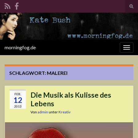
Suc
ums
Search for:
morningfog.de
Navi
umsc
SCHLAGWORT:
MALEREI
Die Musik als Kulisse des
FEB.
12
Lebens
2013
Von
admin
unter
Kreativ