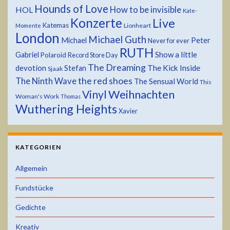
Hounds of Love
HOL
How to be invisible
Kate-
Konzerte
Live
Katemas
Lionheart
Momente
London
Michael Guth
Michael
Peter
Never for ever
RUTH
Show a little
Gabriel
Polaroid
Record Store Day
The Dreaming
devotion
The Kick Inside
Stefan
Sjaak
the red shoes
The Ninth Wave
The Sensual World
This
Weihnachten
Vinyl
Woman's Work
Thomas
Wuthering Heights
Xavier
KATEGORIEN
Allgemein
Fundstücke
Gedichte
Kreativ