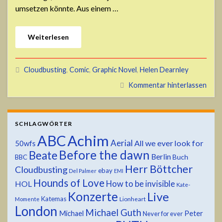
umsetzen könnte. Aus einem …
Weiterlesen
Cloudbusting
,
Comic
,
Graphic Novel
,
Helen Dearnley
Kommentar hinterlassen
SCHLAGWÖRTER
ABC
Achim
Aerial
All we ever look for
50wfs
Before the dawn
Beate
Berlin
Buch
BBC
Herr Böttcher
Cloudbusting
ebay
Del Palmer
EMI
Hounds of Love
HOL
How to be invisible
Kate-
Konzerte
Live
Katemas
Lionheart
Momente
London
Michael Guth
Michael
Peter
Never for ever