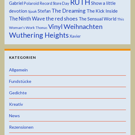
RUTH
Show a little
Gabriel
Polaroid
Record Store Day
The Dreaming
devotion
The Kick Inside
Stefan
Sjaak
the red shoes
The Ninth Wave
The Sensual World
This
Weihnachten
Vinyl
Woman's Work
Thomas
Wuthering Heights
Xavier
KATEGORIEN
Allgemein
Fundstücke
Gedichte
Kreativ
News
Rezensionen