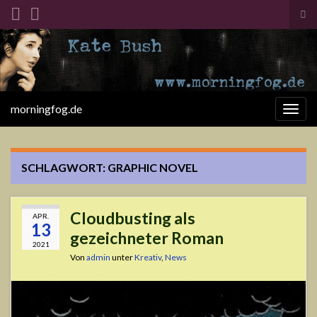
Suc
ums
Search for:
morningfog.de
Navi
umsc
SCHLAGWORT:
GRAPHIC NOVEL
Cloudbusting als
APR.
13
gezeichneter Roman
2021
Von
admin
unter
Kreativ
,
News