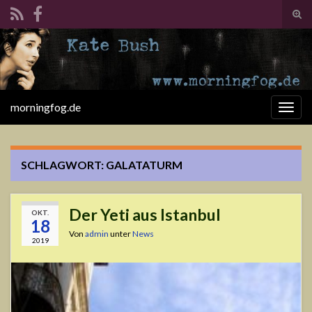
Suc
ums
Search for:
morningfog.de
Navi
umsc
SCHLAGWORT:
GALATATURM
Der Yeti aus Istanbul
OKT.
18
Von
admin
unter
News
2019