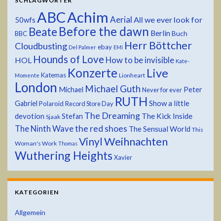
SCHLAGWÖRTER
ABC
Achim
Aerial
All we ever look for
50wfs
Before the dawn
Beate
Berlin
Buch
BBC
Herr Böttcher
Cloudbusting
ebay
Del Palmer
EMI
Hounds of Love
HOL
How to be invisible
Kate-
Konzerte
Live
Katemas
Lionheart
Momente
London
Michael Guth
Michael
Peter
Never for ever
RUTH
Show a little
Gabriel
Polaroid
Record Store Day
The Dreaming
devotion
The Kick Inside
Stefan
Sjaak
the red shoes
The Ninth Wave
The Sensual World
This
Weihnachten
Vinyl
Woman's Work
Thomas
Wuthering Heights
Xavier
KATEGORIEN
Allgemein