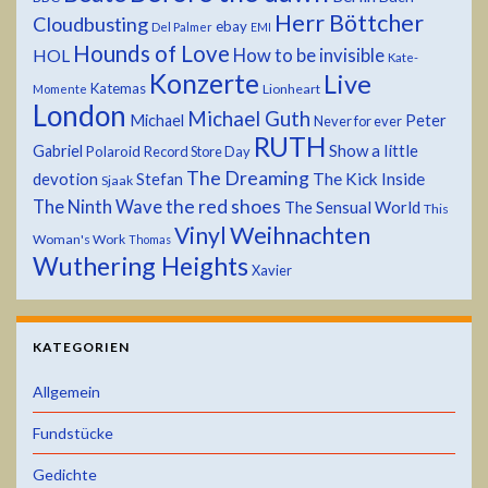
Herr Böttcher
Cloudbusting
ebay
Del Palmer
EMI
Hounds of Love
HOL
How to be invisible
Kate-
Konzerte
Live
Katemas
Lionheart
Momente
London
Michael Guth
Michael
Peter
Never for ever
RUTH
Show a little
Gabriel
Polaroid
Record Store Day
The Dreaming
devotion
The Kick Inside
Stefan
Sjaak
the red shoes
The Ninth Wave
The Sensual World
This
Weihnachten
Vinyl
Woman's Work
Thomas
Wuthering Heights
Xavier
KATEGORIEN
Allgemein
Fundstücke
Gedichte