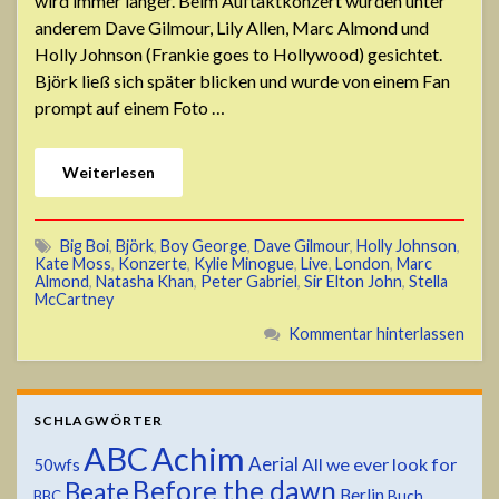
wird immer länger. Beim Auftaktkonzert wurden unter
anderem Dave Gilmour, Lily Allen, Marc Almond und
Holly Johnson (Frankie goes to Hollywood) gesichtet.
Björk ließ sich später blicken und wurde von einem Fan
prompt auf einem Foto …
Weiterlesen
Big Boi
,
Björk
,
Boy George
,
Dave Gilmour
,
Holly Johnson
,
Kate Moss
,
Konzerte
,
Kylie Minogue
,
Live
,
London
,
Marc
Almond
,
Natasha Khan
,
Peter Gabriel
,
Sir Elton John
,
Stella
McCartney
Kommentar hinterlassen
SCHLAGWÖRTER
ABC
Achim
Aerial
All we ever look for
50wfs
Before the dawn
Beate
Berlin
Buch
BBC