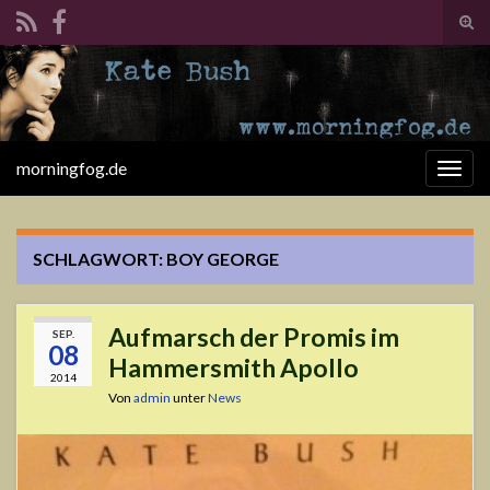
Suc
ums
Search for:
morningfog.de
Navi
umsc
SCHLAGWORT:
BOY GEORGE
Aufmarsch der Promis im
SEP.
08
Hammersmith Apollo
2014
Von
admin
unter
News