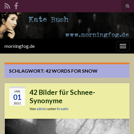
Suc
ums
Search for:
morningfog.de
Navi
umsc
SCHLAGWORT:
42 WORDS FOR SNOW
42 Bilder für Schnee-
JAN.
01
Synonyme
2021
Von
admin
unter
Kreativ