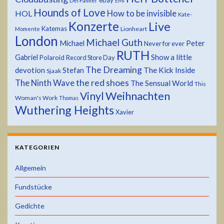
ebay
Del Palmer
EMI
Hounds of Love
HOL
How to be invisible
Kate-
Konzerte
Live
Katemas
Lionheart
Momente
London
Michael Guth
Michael
Peter
Never for ever
RUTH
Show a little
Gabriel
Polaroid
Record Store Day
The Dreaming
devotion
The Kick Inside
Stefan
Sjaak
the red shoes
The Ninth Wave
The Sensual World
This
Weihnachten
Vinyl
Woman's Work
Thomas
Wuthering Heights
Xavier
KATEGORIEN
Allgemein
Fundstücke
Gedichte