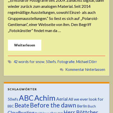
„‚Ernsthafte‘ Fotografie seit 2009. Zunächst digital, dann
wieder zurück zum analogen Material. Seit 2014
regelmäßige Ausstellungen, sowohl Einzel- als auch
Gruppenausstellungen.“ So liest es sich auf „Polaroid-
Gentleman“, einer Webseite von ihm. Den Begriff
„Fotokünstler“ findet man da …
Weiterlesen
42 words for snow
,
50wfs
,
Fotografie
,
Michael Dörr
Kommentar hinterlassen
SCHLAGWÖRTER
ABC
Achim
Aerial
All we ever look for
50wfs
Before the dawn
Beate
Berlin
Buch
BBC
Herr Böttcher
Cloudbusting