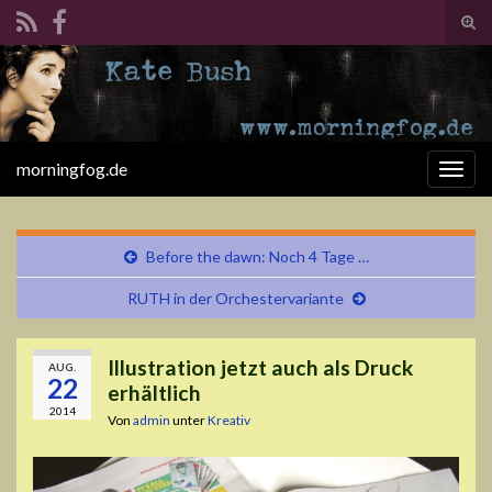
Suc
ums
Search for:
morningfog.de
Navi
umsc
Before the dawn: Noch 4 Tage …
RUTH in der Orchestervariante
Illustration jetzt auch als Druck
AUG.
22
erhältlich
2014
Von
admin
unter
Kreativ