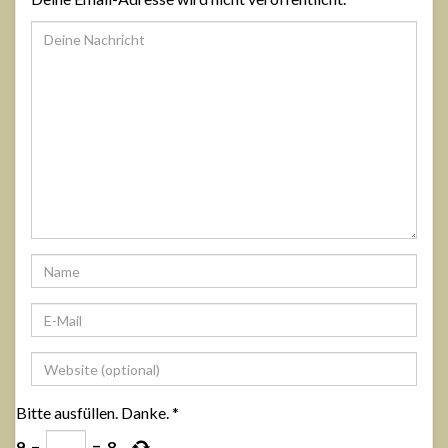
Bitte ausfüllen. Danke.
*
9
−
=
8