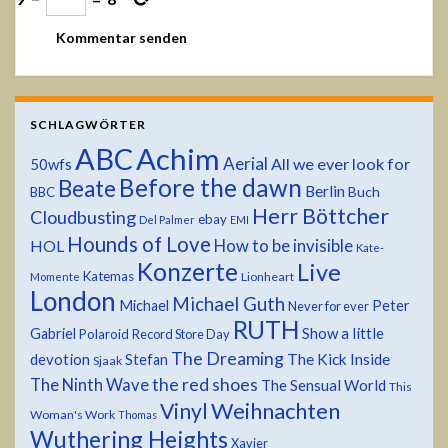
SCHLAGWÖRTER
ABC
Achim
Aerial
All we ever look for
50wfs
Before the dawn
Beate
Berlin
Buch
BBC
Herr Böttcher
Cloudbusting
ebay
Del Palmer
EMI
Hounds of Love
HOL
How to be invisible
Kate-
Konzerte
Live
Katemas
Lionheart
Momente
London
Michael Guth
Michael
Peter
Never for ever
RUTH
Show a little
Gabriel
Polaroid
Record Store Day
The Dreaming
devotion
The Kick Inside
Stefan
Sjaak
the red shoes
The Ninth Wave
The Sensual World
This
Weihnachten
Vinyl
Woman's Work
Thomas
Wuthering Heights
Xavier