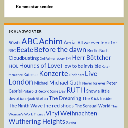
SCHLAGWÖRTER
ABC
Achim
Aerial
All we ever look for
50wfs
Before the dawn
Beate
Berlin
Buch
BBC
Herr Böttcher
Cloudbusting
ebay
Del Palmer
EMI
Hounds of Love
HOL
How to be invisible
Kate-
Konzerte
Live
Katemas
Lionheart
Momente
London
Michael Guth
Michael
Peter
Never for ever
RUTH
Show a little
Gabriel
Polaroid
Record Store Day
The Dreaming
devotion
The Kick Inside
Stefan
Sjaak
the red shoes
The Ninth Wave
The Sensual World
This
Weihnachten
Vinyl
Woman's Work
Thomas
Wuthering Heights
Xavier