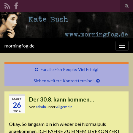
Suc
ums
Search for:
morningfog.de
Navi
umsc
Für alle Fish People: Viel Erfolg!
Sieben weitere Konzerttermine!
Der 30.8. kann kommen…
MÄRZ
26
Von
admin
unter
Allgemein
2014
Okay. So langsam bin ich wieder bei Normalpuls
angekommen. ICH FAHRE ZU EINEM LIVEKONZERT