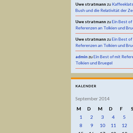
Uwe stratmann
zu
Kaffeeklat
Bush und die Relativität der Ze
Uwe stratmann
zu
Ein Best of
Referenzen an Tolkien und Bru
Uwe stratmann
zu
Ein Best of
Referenzen an Tolkien und Bru
admin
zu
Ein Best of mit Refe
Tolkien und Bruegel
KALENDER
September 2014
M
D
M
D
F
1
2
3
4
5
8
9
10
11
12