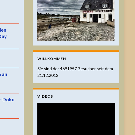
 den
Day
WILLKOMMEN
Sie sind der
4691957
Besucher seit dem
n an
21.12.2012
VIDEOS
e-Doku