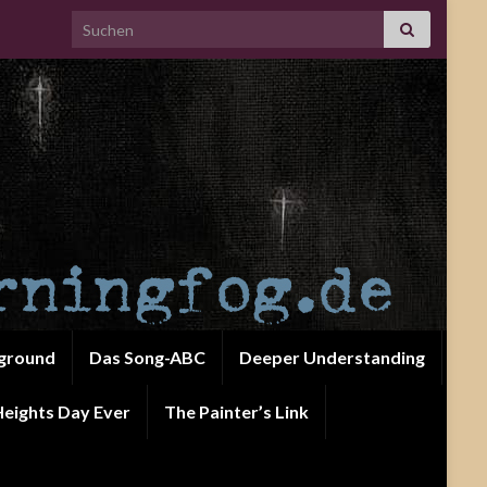
Search for:
ground
Das Song-ABC
Deeper Understanding
eights Day Ever
The Painter’s Link