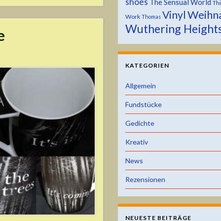
shoes
The Sensual World
Th
Weihn
Vinyl
Work
Thomas
Wuthering Height
e
KATEGORIEN
Allgemein
Fundstücke
Gedichte
Kreativ
News
Rezensionen
NEUESTE BEITRÄGE