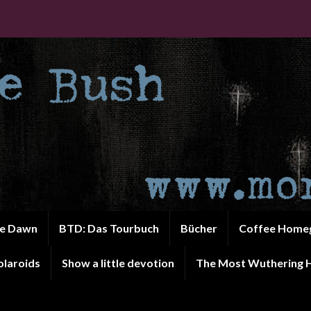
he Dawn
BTD: Das Tourbuch
Bücher
Coffee Home
olaroids
Show a little devotion
The Most Wuthering H