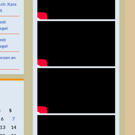
sch: Kate
it
 mit
egel
 mit
egel
renzen an
S
S
6
7
13
14