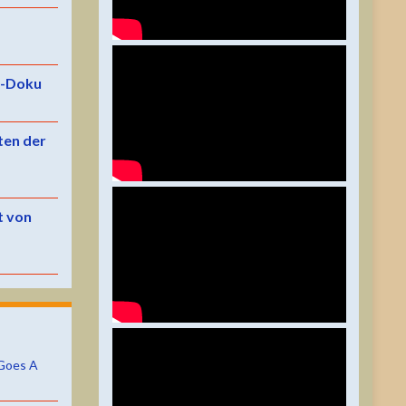
e-Doku
ten der
t von
Goes A