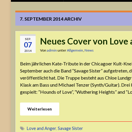
7. SEPTEMBER 2014
ARCHIV
Neues Cover von Love 
SEP.
07
Von
admin
unter
Allgemein
,
News
2014
Beim jährlichen Kate-Tribute in der Chicagoer Kult-Knei
September auch die Band “Savage Sister” aufgetreten, d
veröffentlicht hat. Die Truppe besteht aus Chloe Lundgre
Klask am Bass und Michael Tenzer (Synth/Guitar). Drei
gespielt: “Hounds of Love”, “Wuthering Heights” and “L
Weiterlesen
Love and Anger
,
Savage Sister