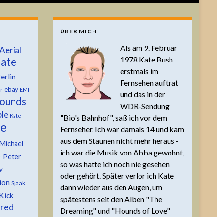
ÜBER MICH
Als am 9. Februar
Aerial
1978 Kate Bush
ate
erstmals im
erlin
Fernsehen auftrat
ebay
er
EMI
und das in der
ounds
WDR-Sendung
ble
Kate-
"Bio's Bahnhof", saß ich vor dem
te
Fernseher. Ich war damals 14 und kam
aus dem Staunen nicht mehr heraus -
Michael
ich war die Musik von Abba gewohnt,
Peter
r
so was hatte ich noch nie gesehen
y
oder gehört. Später verlor ich Kate
tion
Sjaak
dann wieder aus den Augen, um
Kick
spätestens seit den Alben "The
 red
Dreaming" und "Hounds of Love"