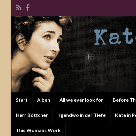
Start
Alben
All we ever look for
Before T
Herr Böttcher
Irgendwo in der Tiefe
Kate in P
This Womans Work