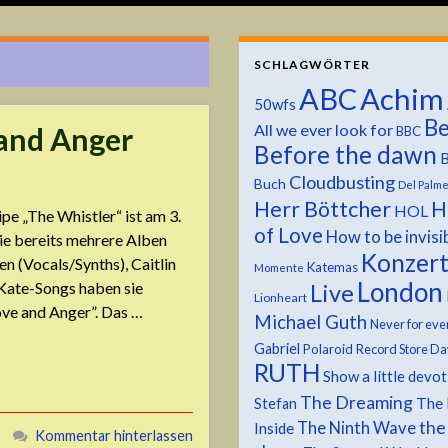
SCHLAGWÖRTER
ABC
Achim
50wfs
Be
All we ever look for
and Anger
BBC
Before the dawn
B
Cloudbusting
Buch
Del Palm
Herr Böttcher
H
HOL
pe „The Whistler“ ist am 3.
of Love
How to be invisi
ie bereits mehrere Alben
Konzer
n (Vocals/Synths), Caitlin
Katemas
Momente
London
 Kate-Songs haben sie
Live
Lionheart
ove and Anger”. Das …
Michael Guth
Never for eve
Gabriel
Polaroid
Record Store Da
RUTH
Show a little devo
The Dreaming
The 
Stefan
the
The Ninth Wave
Inside
Kommentar hinterlassen