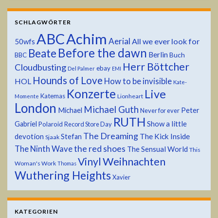
SCHLAGWÖRTER
ABC
Achim
Aerial
All we ever look for
50wfs
Before the dawn
Beate
Berlin
Buch
BBC
Herr Böttcher
Cloudbusting
ebay
Del Palmer
EMI
Hounds of Love
HOL
How to be invisible
Kate-
Konzerte
Live
Katemas
Lionheart
Momente
London
Michael Guth
Michael
Peter
Never for ever
RUTH
Show a little
Gabriel
Polaroid
Record Store Day
The Dreaming
devotion
The Kick Inside
Stefan
Sjaak
the red shoes
The Ninth Wave
The Sensual World
This
Weihnachten
Vinyl
Woman's Work
Thomas
Wuthering Heights
Xavier
KATEGORIEN