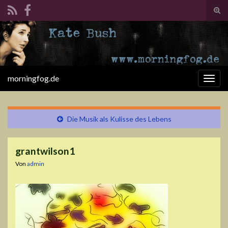
Suc
ums
Search for:
morningfog.de
Navi
umsc
Die Musik als Kulisse des Lebens
grantwilson1
Von
admin