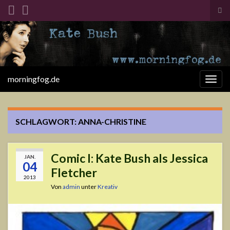
Suc
ums
Search for:
morningfog.de
Navi
umsc
SCHLAGWORT:
ANNA-CHRISTINE
Comic I: Kate Bush als Jessica
JAN.
04
Fletcher
2013
Von
admin
unter
Kreativ