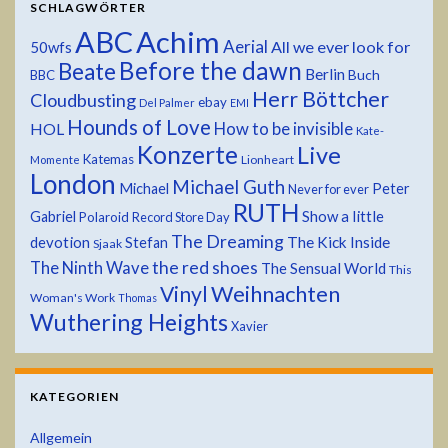
SCHLAGWÖRTER
ABC
Achim
Aerial
All we ever look for
50wfs
Before the dawn
Beate
Berlin
Buch
BBC
Herr Böttcher
Cloudbusting
ebay
Del Palmer
EMI
Hounds of Love
HOL
How to be invisible
Kate-
Konzerte
Live
Katemas
Lionheart
Momente
London
Michael Guth
Michael
Peter
Never for ever
RUTH
Show a little
Gabriel
Polaroid
Record Store Day
The Dreaming
devotion
The Kick Inside
Stefan
Sjaak
the red shoes
The Ninth Wave
The Sensual World
This
Weihnachten
Vinyl
Woman's Work
Thomas
Wuthering Heights
Xavier
KATEGORIEN
Allgemein