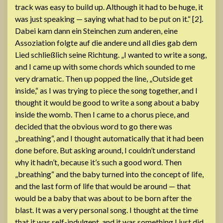
track was easy to build up. Although it had to be huge, it
was just speaking — saying what had to be put on it.“ [2].
Dabei kam dann ein Steinchen zum anderen, eine
Assoziation folgte auf die andere und all dies gab dem
Lied schließlich seine Richtung. „I wanted to write a song,
and I came up with some chords which sounded to me
very dramatic. Then up popped the line, „Outside get
inside,“ as I was trying to piece the song together, and I
thought it would be good to write a song about a baby
inside the womb. Then I came to a chorus piece, and
decided that the obvious word to go there was
„breathing“, and I thought automatically that it had been
done before. But asking around, I couldn’t understand
why it hadn’t, because it’s such a good word. Then
„breathing“ and the baby turned into the concept of life,
and the last form of life that would be around — that
would be a baby that was about to be born after the
blast. It was a very personal song. I thought at the time
that it was self-indulgent, and it was something I just did