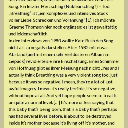
Song. Ein letzter Herzschlag (Nuklearschlag?) – Tod.
„Breathing“ ist „ein komplexes und intensives Stück
voller Liebe, Schrecken und Vorahnung“ [1]. Ich möchte
Graeme Thomson hier noch ergänzen: es ist gewalttätig
und leidenschaftlich.
In den Interviews von 1980 wollte Kate Bush den Song
nicht als zu negativ darstellen. Aber 1982 mit etwas
Abstand (und mit einem sehr viel düsteren Album im
Gepäck) revidierte sie ihre Einschätzung. Einen Schimmer
von Hoffnung gibt es ihrer Meinung nach nicht: „Yes and I
actually think Breathing was a very violent song too, just
because it was so negative. I mean, they’re a lot of just
awful imagery. I mean it’s really terrible, it’s so negative,
without hope at all. And yet hope people seem to treat it
on quite a normal level. […] It’s more or less saying that
this baby that’s being born, that is a baby that’s perhaps
has had several lives before, is about to be destroyed
inside it’s mother, because it’s living off it’s mother, and