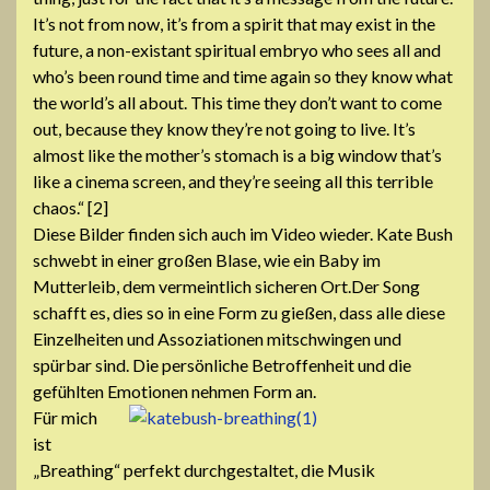
It’s not from now, it’s from a spirit that may exist in the
future, a non-existant spiritual embryo who sees all and
who’s been round time and time again so they know what
the world’s all about. This time they don’t want to come
out, because they know they’re not going to live. It’s
almost like the mother’s stomach is a big window that’s
like a cinema screen, and they’re seeing all this terrible
chaos.“ [2]
Diese Bilder finden sich auch im Video wieder. Kate Bush
schwebt in einer großen Blase, wie ein Baby im
Mutterleib, dem vermeintlich sicheren Ort.Der Song
schafft es, dies so in eine Form zu gießen, dass alle diese
Einzelheiten und Assoziationen mitschwingen und
spürbar sind. Die persönliche Betroffenheit und die
gefühlten Emotionen nehmen Form an.
Für mich
ist
„Breathing“ perfekt durchgestaltet, die Musik