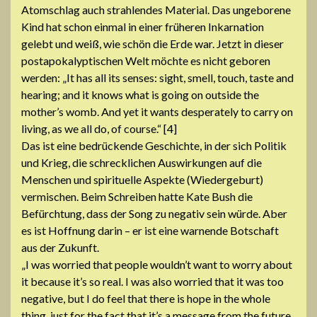
Atomschlag auch strahlendes Material. Das ungeborene
Kind hat schon einmal in einer früheren Inkarnation
gelebt und weiß, wie schön die Erde war. Jetzt in dieser
postapokalyptischen Welt möchte es nicht geboren
werden: „It has all its senses: sight, smell, touch, taste and
hearing; and it knows what is going on outside the
mother’s womb. And yet it wants desperately to carry on
living, as we all do, of course.“ [4]
Das ist eine bedrückende Geschichte, in der sich Politik
und Krieg, die schrecklichen Auswirkungen auf die
Menschen und spirituelle Aspekte (Wiedergeburt)
vermischen. Beim Schreiben hatte Kate Bush die
Befürchtung, dass der Song zu negativ sein würde. Aber
es ist Hoffnung darin – er ist eine warnende Botschaft
aus der Zukunft.
„I was worried that people wouldn’t want to worry about
it because it’s so real. I was also worried that it was too
negative, but I do feel that there is hope in the whole
thing, just for the fact that it’s a message from the future.