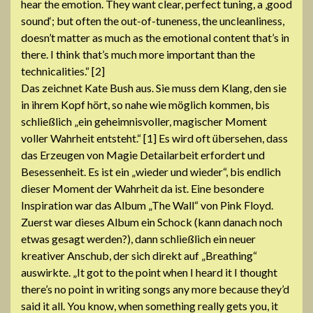
hear the emotion. They want clear, perfect tuning, a ‚good
sound‘; but often the out-of-tuneness, the uncleanliness,
doesn’t matter as much as the emotional content that’s in
there. I think that’s much more important than the
technicalities.“ [2]
Das zeichnet Kate Bush aus. Sie muss dem Klang, den sie
in ihrem Kopf hört, so nahe wie möglich kommen, bis
schließlich „ein geheimnisvoller, magischer Moment
voller Wahrheit entsteht.“ [1] Es wird oft übersehen, dass
das Erzeugen von Magie Detailarbeit erfordert und
Besessenheit. Es ist ein „wieder und wieder“, bis endlich
dieser Moment der Wahrheit da ist. Eine besondere
Inspiration war das Album „The Wall“ von Pink Floyd.
Zuerst war dieses Album ein Schock (kann danach noch
etwas gesagt werden?), dann schließlich ein neuer
kreativer Anschub, der sich direkt auf „Breathing“
auswirkte. „It got to the point when I heard it I thought
there’s no point in writing songs any more because they’d
said it all. You know, when something really gets you, it