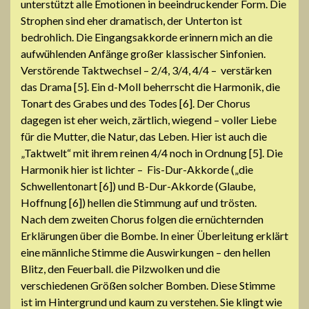
unterstützt alle Emotionen in beeindruckender Form. Die
Strophen sind eher dramatisch, der Unterton ist
bedrohlich. Die Eingangsakkorde erinnern mich an die
aufwühlenden Anfänge großer klassischer Sinfonien.
Verstörende Taktwechsel – 2/4, 3/4, 4/4 – verstärken
das Drama [5]. Ein d-Moll beherrscht die Harmonik, die
Tonart des Grabes und des Todes [6]. Der Chorus
dagegen ist eher weich, zärtlich, wiegend – voller Liebe
für die Mutter, die Natur, das Leben. Hier ist auch die
„Taktwelt“ mit ihrem reinen 4/4 noch in Ordnung [5]. Die
Harmonik hier ist lichter – Fis-Dur-Akkorde („die
Schwellentonart [6]) und B-Dur-Akkorde (Glaube,
Hoffnung [6]) hellen die Stimmung auf und trösten.
Nach dem zweiten Chorus folgen die ernüchternden
Erklärungen über die Bombe. In einer Überleitung erklärt
eine männliche Stimme die Auswirkungen – den hellen
Blitz, den Feuerball. die Pilzwolken und die
verschiedenen Größen solcher Bomben. Diese Stimme
ist im Hintergrund und kaum zu verstehen. Sie klingt wie