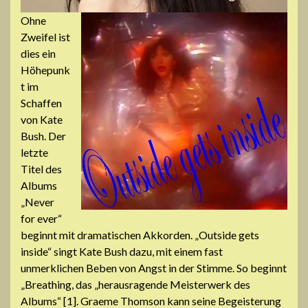
Ohne
Zweifel ist
dies ein
Höhepunk
t im
Schaffen
von Kate
Bush. Der
letzte
Titel des
Albums
„Never
for ever“
beginnt mit dramatischen Akkorden. „Outside gets
inside“ singt Kate Bush dazu, mit einem fast
unmerklichen Beben von Angst in der Stimme. So beginnt
„Breathing, das „herausragende Meisterwerk des
Albums“ [1]. Graeme Thomson kann seine Begeisterung