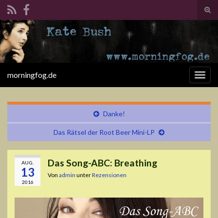
Suc
ums
Search for:
morningfog.de
Navi
umsc
Danke!
Das Rätsel der Root Beer Mini-LP
Das Song-ABC: Breathing
AUG.
13
Von
admin
unter
Rezensionen
2016