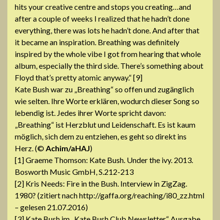
hits your creative centre and stops you creating…and
after a couple of weeks I realized that he hadn’t done
everything, there was lots he hadn’t done. And after that
it became an inspiration. Breathing was definitely
inspired by the whole vibe I got from hearing that whole
album, especially the third side. There’s something about
Floyd that’s pretty atomic anyway.“ [9]
Kate Bush war zu „Breathing“ so offen und zugänglich
wie selten. Ihre Worte erklären, wodurch dieser Song so
lebendig ist. Jedes ihrer Worte spricht davon:
„Breathing“ ist Herzblut und Leidenschaft. Es ist kaum
möglich, sich dem zu entziehen, es geht so direkt ins
Herz. (©
Achim/aHAJ
)
[1] Graeme Thomson: Kate Bush. Under the ivy. 2013.
Bosworth Music GmbH, S.212-213
[2] Kris Needs: Fire in the Bush. Interview in ZigZag.
1980? (zitiert nach http://gaffa.org/reaching/i80_zz.html
– gelesen 21.07.2016)
[3] Kate Bush im „Kate Bush Club Newsletter“ Ausgabe