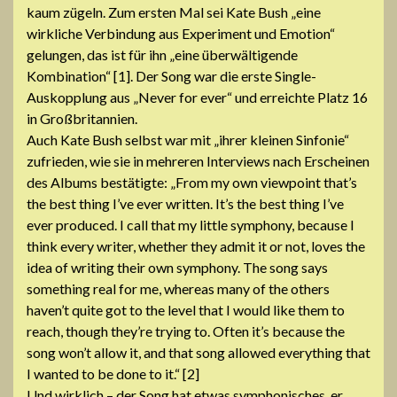
kaum zügeln. Zum ersten Mal sei Kate Bush „eine
wirkliche Verbindung aus Experiment und Emotion“
gelungen, das ist für ihn „eine überwältigende
Kombination“ [1]. Der Song war die erste Single-
Auskopplung aus „Never for ever“ und erreichte Platz 16
in Großbritannien.
Auch Kate Bush selbst war mit „ihrer kleinen Sinfonie“
zufrieden, wie sie in mehreren Interviews nach Erscheinen
des Albums bestätigte: „From my own viewpoint that’s
the best thing I’ve ever written. It’s the best thing I’ve
ever produced. I call that my little symphony, because I
think every writer, whether they admit it or not, loves the
idea of writing their own symphony. The song says
something real for me, whereas many of the others
haven’t quite got to the level that I would like them to
reach, though they’re trying to. Often it’s because the
song won’t allow it, and that song allowed everything that
I wanted to be done to it.“ [2]
Und wirklich – der Song hat etwas symphonisches, er