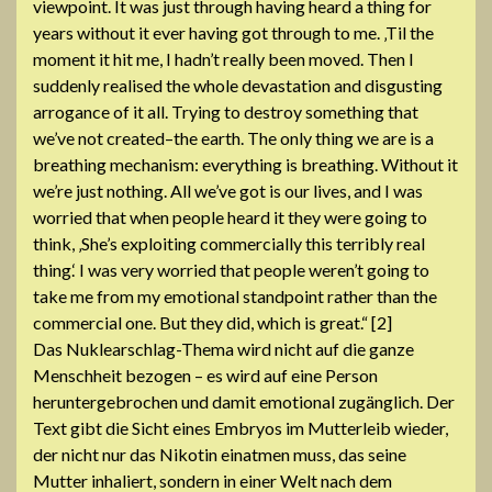
viewpoint. It was just through having heard a thing for
years without it ever having got through to me. ‚Til the
moment it hit me, I hadn’t really been moved. Then I
suddenly realised the whole devastation and disgusting
arrogance of it all. Trying to destroy something that
we’ve not created–the earth. The only thing we are is a
breathing mechanism: everything is breathing. Without it
we’re just nothing. All we’ve got is our lives, and I was
worried that when people heard it they were going to
think, ‚She’s exploiting commercially this terribly real
thing.‘ I was very worried that people weren’t going to
take me from my emotional standpoint rather than the
commercial one. But they did, which is great.“ [2]
Das Nuklearschlag-Thema wird nicht auf die ganze
Menschheit bezogen – es wird auf eine Person
heruntergebrochen und damit emotional zugänglich. Der
Text gibt die Sicht eines Embryos im Mutterleib wieder,
der nicht nur das Nikotin einatmen muss, das seine
Mutter inhaliert, sondern in einer Welt nach dem