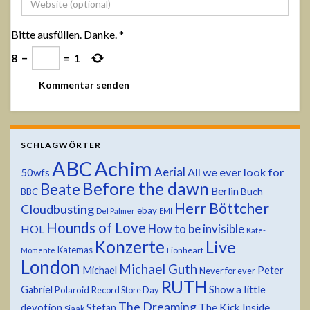
Bitte ausfüllen. Danke.
*
8
−
=
1
SCHLAGWÖRTER
ABC
Achim
Aerial
All we ever look for
50wfs
Before the dawn
Beate
Berlin
Buch
BBC
Herr Böttcher
Cloudbusting
ebay
Del Palmer
EMI
Hounds of Love
HOL
How to be invisible
Kate-
Konzerte
Live
Katemas
Lionheart
Momente
London
Michael Guth
Michael
Peter
Never for ever
RUTH
Show a little
Gabriel
Polaroid
Record Store Day
The Dreaming
devotion
The Kick Inside
Stefan
Sjaak