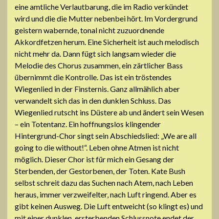
eine amtliche Verlautbarung, die im Radio verkündet
wird und die die Mutter nebenbei hört. Im Vordergrund
geistern wabernde, tonal nicht zuzuordnende
Akkordfetzen herum. Eine Sicherheit ist auch melodisch
nicht mehr da. Dann fügt sich langsam wieder die
Melodie des Chorus zusammen, ein zärtlicher Bass
übernimmt die Kontrolle. Das ist ein tröstendes
Wiegenlied in der Finsternis. Ganz allmählich aber
verwandelt sich das in den dunklen Schluss. Das
Wiegenlied rutscht ins Düstere ab und ändert sein Wesen
– ein Totentanz. Ein hoffnungslos klingender
Hintergrund-Chor singt sein Abschiedslied: „We are all
going to die without!“. Leben ohne Atmen ist nicht
möglich. Dieser Chor ist für mich ein Gesang der
Sterbenden, der Gestorbenen, der Toten. Kate Bush
selbst schreit dazu das Suchen nach Atem, nach Leben
heraus, immer verzweifelter, nach Luft ringend. Aber es
gibt keinen Ausweg. Die Luft entweicht (so klingt es) und
mit einer dunklen, ersterbenden Schlussnote endet der