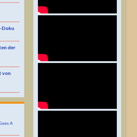
e-Doku
ten der
t von
Goes A