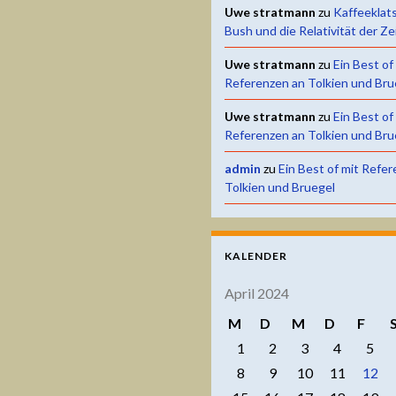
Uwe stratmann
zu
Kaffeeklat
Bush und die Relativität der Ze
Uwe stratmann
zu
Ein Best of
Referenzen an Tolkien und Bru
Uwe stratmann
zu
Ein Best of
Referenzen an Tolkien und Bru
admin
zu
Ein Best of mit Refe
Tolkien und Bruegel
KALENDER
April 2024
M
D
M
D
F
1
2
3
4
5
8
9
10
11
12