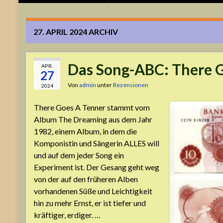
27. APRIL 2024
ARCHIV
Das Song-ABC: There 
APR.
27
Von
admin
unter
Rezensionen
2024
There Goes A Tenner stammt vom
Album The Dreaming aus dem Jahr
1982, einem Album, in dem die
Komponistin und Sängerin ALLES will
und auf dem jeder Song ein
Experiment ist. Der Gesang geht weg
von der auf den früheren Alben
vorhandenen Süße und Leichtigkeit
hin zu mehr Ernst, er ist tiefer und
kräftiger, erdiger. …