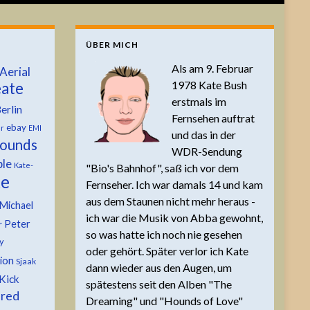
ÜBER MICH
Als am 9. Februar
Aerial
1978 Kate Bush
ate
erstmals im
erlin
Fernsehen auftrat
ebay
er
EMI
und das in der
ounds
WDR-Sendung
ble
Kate-
"Bio's Bahnhof", saß ich vor dem
te
Fernseher. Ich war damals 14 und kam
aus dem Staunen nicht mehr heraus -
Michael
ich war die Musik von Abba gewohnt,
Peter
r
so was hatte ich noch nie gesehen
y
oder gehört. Später verlor ich Kate
tion
Sjaak
dann wieder aus den Augen, um
Kick
spätestens seit den Alben "The
 red
Dreaming" und "Hounds of Love"