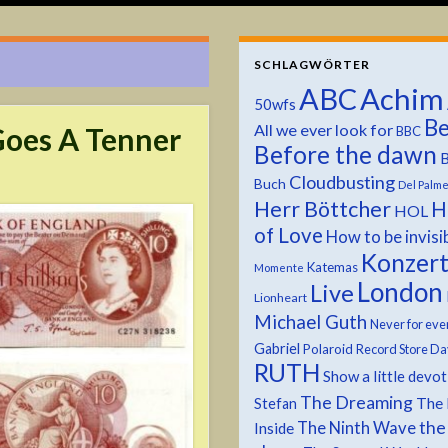
SCHLAGWÖRTER
ABC
Achim
50wfs
Be
All we ever look for
Goes A Tenner
BBC
Before the dawn
B
Cloudbusting
Buch
Del Palm
Herr Böttcher
H
HOL
of Love
How to be invisi
Konzer
Katemas
Momente
London
Live
Lionheart
Michael Guth
Never for eve
Gabriel
Polaroid
Record Store Da
RUTH
Show a little devo
The Dreaming
The 
Stefan
the
The Ninth Wave
Inside