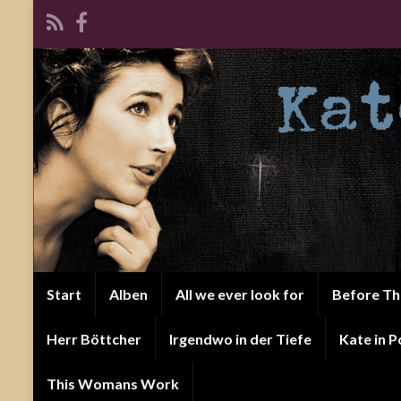
Start
Alben
All we ever look for
Before T
Herr Böttcher
Irgendwo in der Tiefe
Kate in P
This Womans Work