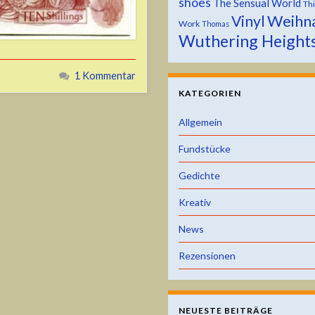
shoes
The Sensual World
Th
Weihn
Vinyl
Work
Thomas
Wuthering Height
1 Kommentar
KATEGORIEN
Allgemein
Fundstücke
Gedichte
Kreativ
News
Rezensionen
NEUESTE BEITRÄGE