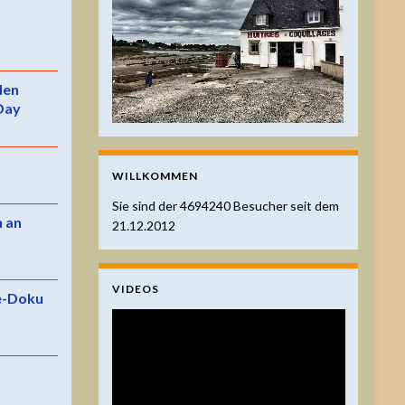
 den
Day
WILLKOMMEN
Sie sind der
4694240
Besucher seit dem
n an
21.12.2012
VIDEOS
e-Doku