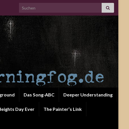
Search for:
ground
Das Song-ABC
Deeper Understanding
eights Day Ever
The Painter’s Link