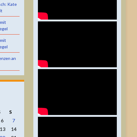
sch: Kate
it
 mit
egel
 mit
egel
renzen an
S
S
6
7
13
14