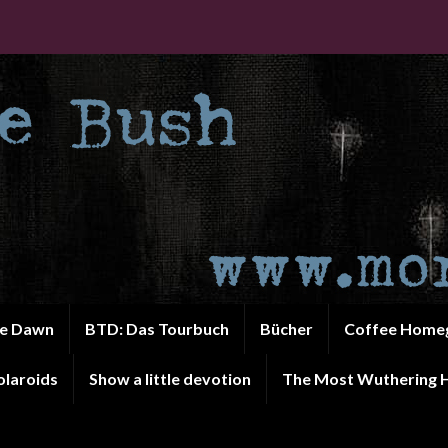
he Dawn
BTD: Das Tourbuch
Bücher
Coffee Home
olaroids
Show a little devotion
The Most Wuthering H