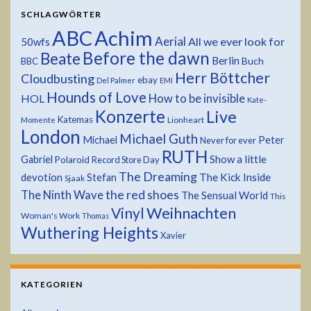
SCHLAGWÖRTER
ABC
Achim
Aerial
All we ever look for
50wfs
Before the dawn
Beate
Berlin
Buch
BBC
Herr Böttcher
Cloudbusting
ebay
Del Palmer
EMI
Hounds of Love
HOL
How to be invisible
Kate-
Konzerte
Live
Katemas
Lionheart
Momente
London
Michael Guth
Michael
Peter
Never for ever
RUTH
Show a little
Gabriel
Polaroid
Record Store Day
The Dreaming
devotion
The Kick Inside
Stefan
Sjaak
the red shoes
The Ninth Wave
The Sensual World
This
Weihnachten
Vinyl
Woman's Work
Thomas
Wuthering Heights
Xavier
KATEGORIEN