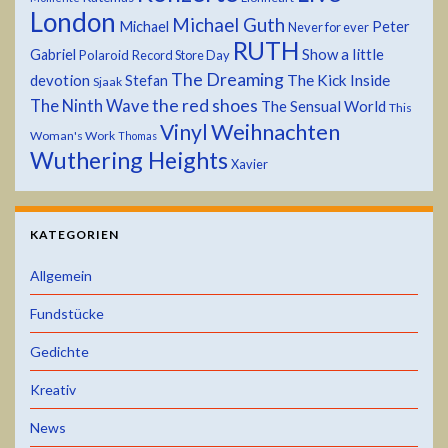
London
Michael Guth
Michael
Peter
Never for ever
RUTH
Show a little
Gabriel
Polaroid
Record Store Day
The Dreaming
devotion
The Kick Inside
Stefan
Sjaak
the red shoes
The Ninth Wave
The Sensual World
This
Weihnachten
Vinyl
Woman's Work
Thomas
Wuthering Heights
Xavier
KATEGORIEN
Allgemein
Fundstücke
Gedichte
Kreativ
News