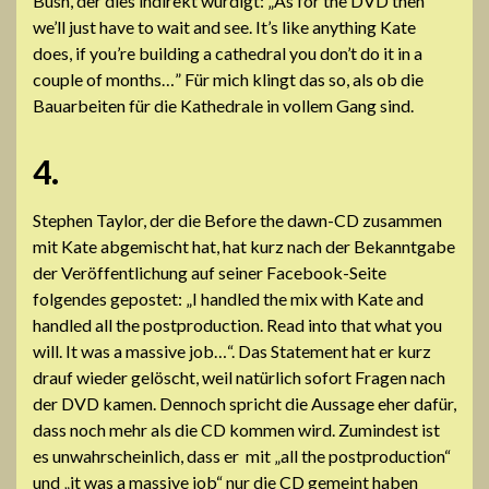
Bush, der dies indirekt würdigt: „As for the DVD then
we’ll just have to wait and see. It’s like anything Kate
does, if you’re building a cathedral you don’t do it in a
couple of months…” Für mich klingt das so, als ob die
Bauarbeiten für die Kathedrale in vollem Gang sind.
4.
Stephen Taylor, der die Before the dawn-CD zusammen
mit Kate abgemischt hat, hat kurz nach der Bekanntgabe
der Veröffentlichung auf seiner Facebook-Seite
folgendes gepostet: „I handled the mix with Kate and
handled all the postproduction. Read into that what you
will. It was a massive job…“. Das Statement hat er kurz
drauf wieder gelöscht, weil natürlich sofort Fragen nach
der DVD kamen. Dennoch spricht die Aussage eher dafür,
dass noch mehr als die CD kommen wird. Zumindest ist
es unwahrscheinlich, dass er mit „all the postproduction“
und „it was a massive job“ nur die CD gemeint haben