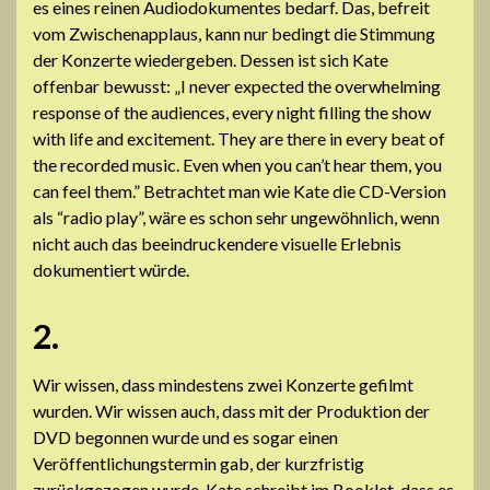
es eines reinen Audiodokumentes bedarf. Das, befreit
vom Zwischenapplaus, kann nur bedingt die Stimmung
der Konzerte wiedergeben. Dessen ist sich Kate
offenbar bewusst: „I never expected the overwhelming
response of the audiences, every night filling the show
with life and excitement. They are there in every beat of
the recorded music. Even when you can’t hear them, you
can feel them.” Betrachtet man wie Kate die CD-Version
als “radio play”, wäre es schon sehr ungewöhnlich, wenn
nicht auch das beeindruckendere visuelle Erlebnis
dokumentiert würde.
2.
Wir wissen, dass mindestens zwei Konzerte gefilmt
wurden. Wir wissen auch, dass mit der Produktion der
DVD begonnen wurde und es sogar einen
Veröffentlichungstermin gab, der kurzfristig
zurückgezogen wurde. Kate schreibt im Booklet, dass es