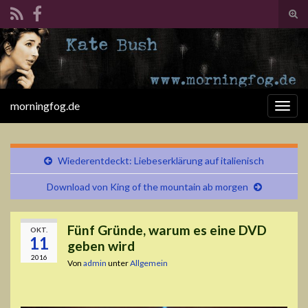
Suc
ums
Search for:
morningfog.de
Navi
umsc
Wiederentdeckt: Liebeserklärung auf italienisch
Download von King of the mountain ab morgen
Fünf Gründe, warum es eine DVD
OKT.
11
geben wird
2016
Von
admin
unter
Allgemein