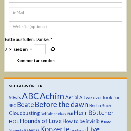
Bitte ausfüllen. Danke.
*
7
×
sieben
=
SCHLAGWÖRTER
ABC
Achim
Aerial
All we ever look for
50wfs
Before the dawn
Beate
Berlin
Buch
BBC
Herr Böttcher
Cloudbusting
ebay
Del Palmer
EMI
Hounds of Love
HOL
How to be invisible
Kate-
Konzerte
Live
Katemas
Lionheart
Momente