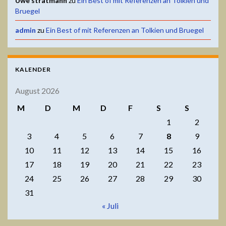
Uwe stratmann
zu
Ein Best of mit Referenzen an Tolkien und
Bruegel
admin
zu
Ein Best of mit Referenzen an Tolkien und Bruegel
KALENDER
August 2026
M
D
M
D
F
S
S
1
2
3
4
5
6
7
8
9
10
11
12
13
14
15
16
17
18
19
20
21
22
23
24
25
26
27
28
29
30
31
« Juli