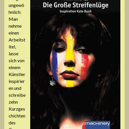
ungewö
hnlich:
Man
nehme
einen
Arbeitst
itel,
lasse
sich von
einem
Künstler
inspirier
en und
schreibe
zehn
Kurzges
chichten
des