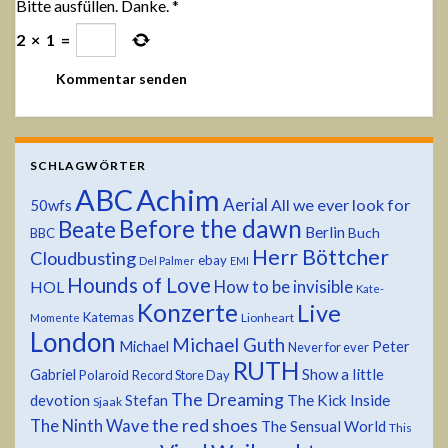
Bitte ausfüllen. Danke.
*
2
×
1
=
SCHLAGWÖRTER
ABC
Achim
Aerial
All we ever look for
50wfs
Before the dawn
Beate
Berlin
Buch
BBC
Herr Böttcher
Cloudbusting
ebay
Del Palmer
EMI
Hounds of Love
HOL
How to be invisible
Kate-
Konzerte
Live
Katemas
Lionheart
Momente
London
Michael Guth
Michael
Peter
Never for ever
RUTH
Show a little
Gabriel
Polaroid
Record Store Day
The Dreaming
devotion
The Kick Inside
Stefan
Sjaak
the red shoes
The Ninth Wave
The Sensual World
This