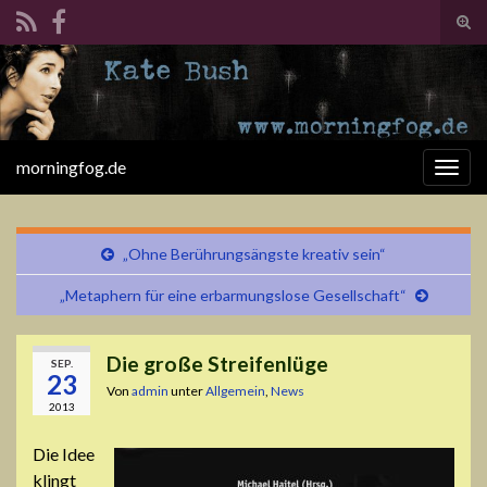
Suc
ums
Search for:
morningfog.de
Navi
umsc
„Ohne Berührungsängste kreativ sein“
„Metaphern für eine erbarmungslose Gesellschaft“
Die große Streifenlüge
SEP.
23
Von
admin
unter
Allgemein
,
News
2013
Die Idee
klingt