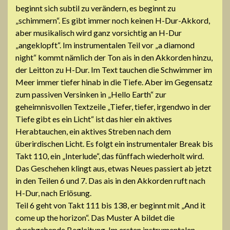
beginnt sich subtil zu verändern, es beginnt zu
„schimmern“. Es gibt immer noch keinen H-Dur-Akkord,
aber musikalisch wird ganz vorsichtig an H-Dur
„angeklopft“. Im instrumentalen Teil vor „a diamond
night“ kommt nämlich der Ton ais in den Akkorden hinzu,
der Leitton zu H-Dur. Im Text tauchen die Schwimmer im
Meer immer tiefer hinab in die Tiefe. Aber im Gegensatz
zum passiven Versinken in „Hello Earth“ zur
geheimnisvollen Textzeile „Tiefer, tiefer, irgendwo in der
Tiefe gibt es ein Licht“ ist das hier ein aktives
Herabtauchen, ein aktives Streben nach dem
überirdischen Licht. Es folgt ein instrumentaler Break bis
Takt 110, ein „Interlude“, das fünffach wiederholt wird.
Das Geschehen klingt aus, etwas Neues passiert ab jetzt
in den Teilen 6 und 7. Das ais in den Akkorden ruft nach
H-Dur, nach Erlösung.
Teil 6 geht von Takt 111 bis 138, er beginnt mit „And it
come up the horizon“. Das Muster A bildet die
durchgehende Begleitung. Im ersten instrumentalen