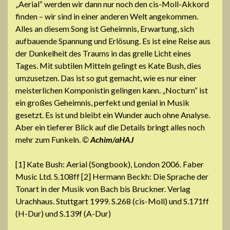
„Aerial“ werden wir dann nur noch den cis-Moll-Akkord
finden – wir sind in einer anderen Welt angekommen.
Alles an diesem Song ist Geheimnis, Erwartung, sich
aufbauende Spannung und Erlösung. Es ist eine Reise aus
der Dunkelheit des Traums in das grelle Licht eines
Tages. Mit subtilen Mitteln gelingt es Kate Bush, dies
umzusetzen. Das ist so gut gemacht, wie es nur einer
meisterlichen Komponistin gelingen kann. „Nocturn“ ist
ein großes Geheimnis, perfekt und genial in Musik
gesetzt. Es ist und bleibt ein Wunder auch ohne Analyse.
Aber ein tieferer Blick auf die Details bringt alles noch
mehr zum Funkeln.
©
Achim/aHAJ
[1] ‪Kate Bush: Aerial (Songbook), London 2006. Faber
Music Ltd. S.108ff [2] Hermann Beckh: Die Sprache der
Tonart in der Musik von Bach bis Bruckner. Verlag
Urachhaus. Stuttgart 1999. S.268 (cis-Moll) und S.171ff
(H-Dur) und S.139f (A-Dur)