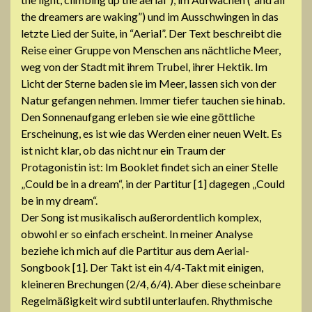
the dreamers are waking”) und im Ausschwingen in das
letzte Lied der Suite, in “Aerial”. Der Text beschreibt die
Reise einer Gruppe von Menschen ans nächtliche Meer,
weg von der Stadt mit ihrem Trubel, ihrer Hektik. Im
Licht der Sterne baden sie im Meer, lassen sich von der
Natur gefangen nehmen. Immer tiefer tauchen sie hinab.
Den Sonnenaufgang erleben sie wie eine göttliche
Erscheinung, es ist wie das Werden einer neuen Welt. Es
ist nicht klar, ob das nicht nur ein Traum der
Protagonistin ist: Im Booklet findet sich an einer Stelle
„Could be in a dream“, in der Partitur [1] dagegen „Could
be in my dream“.
Der Song ist musikalisch außerordentlich komplex,
obwohl er so einfach erscheint. In meiner Analyse
beziehe ich mich auf die Partitur aus dem Aerial-
Songbook [1]. Der Takt ist ein 4/4-Takt mit einigen,
kleineren Brechungen (2/4, 6/4). Aber diese scheinbare
Regelmäßigkeit wird subtil unterlaufen. Rhythmische