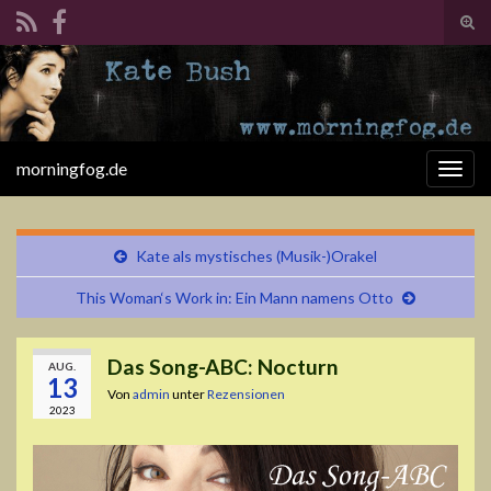
Suc
ums
Search for:
morningfog.de
Navi
umsc
Kate als mystisches (Musik-)Orakel
This Woman‘s Work in: Ein Mann namens Otto
Das Song-ABC: Nocturn
AUG.
13
Von
admin
unter
Rezensionen
2023