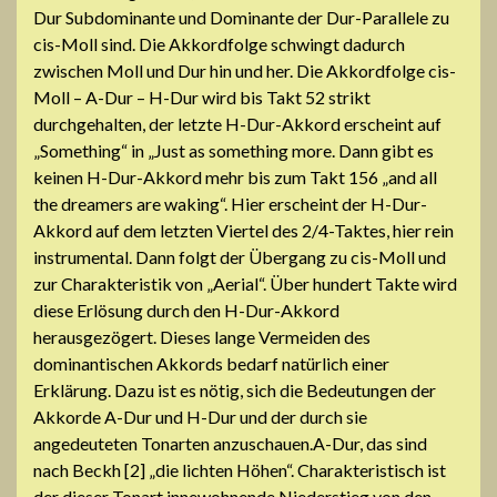
Dur Subdominante und Dominante der Dur-Parallele zu
cis-Moll sind. Die Akkordfolge schwingt dadurch
zwischen Moll und Dur hin und her. Die Akkordfolge cis-
Moll – A-Dur – H-Dur wird bis Takt 52 strikt
durchgehalten, der letzte H-Dur-Akkord erscheint auf
„Something“ in „Just as something more. Dann gibt es
keinen H-Dur-Akkord mehr bis zum Takt 156 „and all
the dreamers are waking“. Hier erscheint der H-Dur-
Akkord auf dem letzten Viertel des 2/4-Taktes, hier rein
instrumental. Dann folgt der Übergang zu cis-Moll und
zur Charakteristik von „Aerial“. Über hundert Takte wird
diese Erlösung durch den H-Dur-Akkord
herausgezögert. Dieses lange Vermeiden des
dominantischen Akkords bedarf natürlich einer
Erklärung. Dazu ist es nötig, sich die Bedeutungen der
Akkorde A-Dur und H-Dur und der durch sie
angedeuteten Tonarten anzuschauen.A-Dur, das sind
nach Beckh [2] „die lichten Höhen“. Charakteristisch ist
der dieser Tonart innewohnende Niederstieg von den