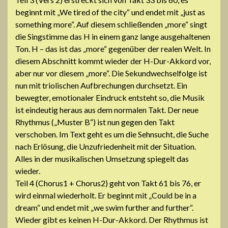
beginnt mit „We tired of the city“ und endet mit „just as
something more“. Auf diesem schließenden „more“ singt
die Singstimme das H in einem ganz lange ausgehaltenen
Ton. H – das ist das „more“ gegenüber der realen Welt. In
diesem Abschnitt kommt wieder der H-Dur-Akkord vor,
aber nur vor diesem „more“. Die Sekundwechselfolge ist
nun mit triolischen Aufbrechungen durchsetzt. Ein
bewegter, emotionaler Eindruck entsteht so, die Musik
ist eindeutig heraus aus dem normalen Takt. Der neue
Rhythmus („Muster B“) ist nun gegen den Takt
verschoben. Im Text geht es um die Sehnsucht, die Suche
nach Erlösung, die Unzufriedenheit mit der Situation.
Alles in der musikalischen Umsetzung spiegelt das
wieder.
Teil 4 (Chorus1 + Chorus2) geht von Takt 61 bis 76, er
wird einmal wiederholt. Er beginnt mit „Could be in a
dream“ und endet mit „we swim further and further“.
Wieder gibt es keinen H-Dur-Akkord. Der Rhythmus ist