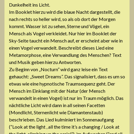
Dunkelheit ins Licht.
Im Booklet hierzu wird die blaue Nacht dargestellt, die
nach rechts so heller wird, so als ob dort der Morgen
kommt. Wasser ist zu sehen, Sterne und Vögel, ein
Mensch als Vogel verkleidet. Nur hier im Booklet der
Sky-Seite taucht ein Mensch auf, er erscheint aber wie in
einen Vogel verwandelt. Beschreibt dieses Lied eine
Metamorphose, eine Verwandlung des Menschen? Text
und Musik geben hierzu Antworten.
Zu Beginn von „Nocturn” wird ganz leise ein Text
gehaucht: „Sweet Dreams”. Das signalisiert, dass es um so
etwas wie eine hypnotische Traumsequenz geht. Der
Mensch im Einklang mit der Natur (der Mensch
verwandelt in einen Vogel) ist nur im Traum möglich. Das
nächtliche Licht wird dann in all seinen Facetten
(Mondlicht, Sternenlicht wie Diamantenstaub)
beschrieben. Das Lied kulminiert im Sonnenaufgang
(“Look at the light , all the time it’s a changing / Look at
the light, climbing up the aerial”), im Aufwachen (“and all