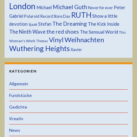
London
Michael Guth
Michael
Peter
Never for ever
RUTH
Show a little
Gabriel
Polaroid
Record Store Day
The Dreaming
devotion
The Kick Inside
Stefan
Sjaak
the red shoes
The Ninth Wave
The Sensual World
This
Weihnachten
Vinyl
Woman's Work
Thomas
Wuthering Heights
Xavier
KATEGORIEN
Allgemein
Fundstücke
Gedichte
Kreativ
News