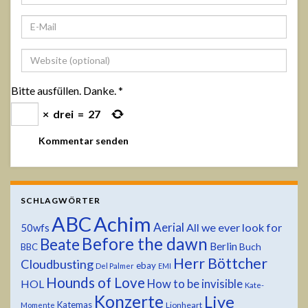
Bitte ausfüllen. Danke.
*
×
drei
=
27
SCHLAGWÖRTER
ABC
Achim
Aerial
All we ever look for
50wfs
Before the dawn
Beate
Berlin
Buch
BBC
Herr Böttcher
Cloudbusting
ebay
Del Palmer
EMI
Hounds of Love
HOL
How to be invisible
Kate-
Konzerte
Live
Katemas
Lionheart
Momente