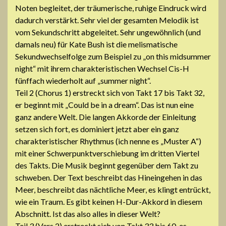
Noten begleitet, der träumerische, ruhige Eindruck wird
dadurch verstärkt. Sehr viel der gesamten Melodik ist
vom Sekundschritt abgeleitet. Sehr ungewöhnlich (und
damals neu) für Kate Bush ist die melismatische
Sekundwechselfolge zum Beispiel zu „on this midsummer
night“ mit ihrem charakteristischen Wechsel Cis-H
fünffach wiederholt auf „summer night“.
Teil 2 (Chorus 1) erstreckt sich von Takt 17 bis Takt 32,
er beginnt mit „Could be in a dream“. Das ist nun eine
ganz andere Welt. Die langen Akkorde der Einleitung
setzen sich fort, es dominiert jetzt aber ein ganz
charakteristischer Rhythmus (ich nenne es „Muster A“)
mit einer Schwerpunktverschiebung im dritten Viertel
des Takts. Die Musik beginnt gegenüber dem Takt zu
schweben. Der Text beschreibt das Hineingehen in das
Meer, beschreibt das nächtliche Meer, es klingt entrückt,
wie ein Traum. Es gibt keinen H-Dur-Akkord in diesem
Abschnitt. Ist das also alles in dieser Welt?
Teil 3 (Vers 2) erstreckt sich von Takt 33 bis 60, es