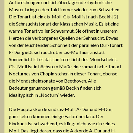
Aufbrechungen und sich überlagernde rhythmische
Muster bringen den Takt immer wieder zum Schweben.
Die Tonart ist ein cis-Moll. Cis-Moll ist nach Beckh [2]
die Sehnsuchtstonart der klassischen Musik. Es ist eine
warme Tonart voller Schwermut. Sie öffnet in unserem
Herzen die verborgenen Quellen der Sehnsucht. Etwas
von der leuchtenden Schönheit der parallelen Dur-Tonart
E-Dur gießt sich auch über cis-Moll aus, anstatt
Sonnenlicht ist es das sanftere Licht des Mondscheins.
Cis-Moll ist in höchstem Maße eine romantische Tonart.
Nocturnes von Chopin stehen in dieser Tonart, ebenso
die Mondscheinsonate von Beethoven. Alle
Bedeutungsnuancen gemäß Beckh finden sich
idealtypisch in „Nocturn“ wieder.
Die Hauptakkorde sind cis-Moll, A-Dur und H-Dur,
ganz selten kommen einige Farbtöne dazu. Der
Eindruck ist schwebend, es klingt nicht wie ein reines
Moll. Das liegt daran, dass die Akkorde A-Dur und H-