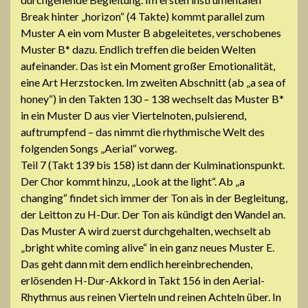
Break hinter „horizon“ (4 Takte) kommt parallel zum
Muster A ein vom Muster B abgeleitetes, verschobenes
Muster B* dazu. Endlich treffen die beiden Welten
aufeinander. Das ist ein Moment großer Emotionalität,
eine Art Herzstocken. Im zweiten Abschnitt (ab „a sea of
honey“) in den Takten 130 – 138 wechselt das Muster B*
in ein Muster D aus vier Viertelnoten, pulsierend,
auftrumpfend – das nimmt die rhythmische Welt des
folgenden Songs „Aerial“ vorweg.
Teil 7 (Takt 139 bis 158) ist dann der Kulminationspunkt.
Der Chor kommt hinzu, „Look at the light“. Ab „a
changing“ findet sich immer der Ton ais in der Begleitung,
der Leitton zu H-Dur. Der Ton ais kündigt den Wandel an.
Das Muster A wird zuerst durchgehalten, wechselt ab
„bright white coming alive“ in ein ganz neues Muster E.
Das geht dann mit dem endlich hereinbrechenden,
erlösenden H-Dur-Akkord in Takt 156 in den Aerial-
Rhythmus aus reinen Vierteln und reinen Achteln über. In