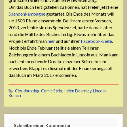
g
rafischen Stilen
und
visuellen Hinweisen auf
„.
Um das Buch fertigstellen zu können, hat Helen jetzt eine
Spendenkampagne
gestartet. Bis Ende des Monats will
sie 1500 Pfund einsammeln. Bei ihrem ersten Versuch,
2013, verfehlte sie das Spendenziel, hatte damals aber
rund die Hälfte des Buches fertig. Etwas mehr über das
Projekt erfährt man
hier
und auf ihrer
Facebook-Seite
.
Noch bis Ende Februar stellt sie einen Teil ihrer
Zeichnungen in einem Buchladen in Lincoln aus. Man kann
auch entsprechende Drucke einzelner Seiten bei ihr
erwerben. Klappt es diesmal mit der Finanzierung, soll
das Buch im März 2017 erscheinen.
Cloudbusting
,
Comic Strip
,
Helen Dearnley
,
Lincoln
,
Roman
Schreibe einen Kommentar