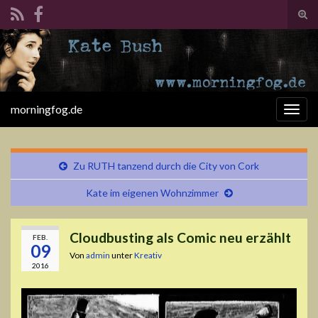
Suc
ums
Search for:
morningfog.de
Navi
umsc
Zu RUTH tanzend durch die City von Cork
Kate im eigenen Wohnzimmer
Cloudbusting als Comic neu erzählt
FEB.
09
Von
admin
unter
Kreativ
2016