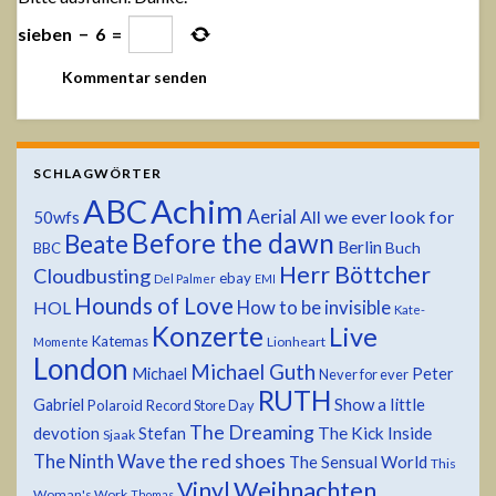
sieben
−
6
=
SCHLAGWÖRTER
ABC
Achim
Aerial
All we ever look for
50wfs
Before the dawn
Beate
Berlin
Buch
BBC
Herr Böttcher
Cloudbusting
ebay
Del Palmer
EMI
Hounds of Love
HOL
How to be invisible
Kate-
Konzerte
Live
Katemas
Lionheart
Momente
London
Michael Guth
Michael
Peter
Never for ever
RUTH
Show a little
Gabriel
Polaroid
Record Store Day
The Dreaming
devotion
The Kick Inside
Stefan
Sjaak
the red shoes
The Ninth Wave
The Sensual World
This
Weihnachten
Vinyl
Woman's Work
Thomas