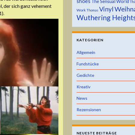
shoes
The Sensual World
Th
el, der sich ganz vehement
Weihn
Vinyl
Work
Thomas
1).
Wuthering Height
KATEGORIEN
Allgemein
Fundstücke
Gedichte
Kreativ
News
Rezensionen
NEUESTE BEITRÄGE