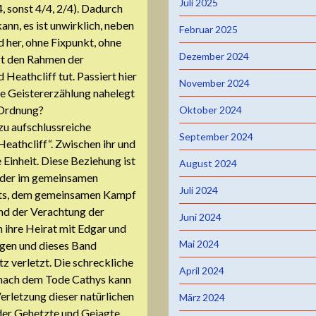
Juli 2025
, sonst 4/4, 2/4). Dadurch
ann, es ist unwirklich, neben
Februar 2025
 her, ohne Fixpunkt, ohne
Dezember 2024
gt den Rahmen der
Heathcliff tut. Passiert hier
November 2024
ie Geistererzählung nahelegt
 Ordnung?
Oktober 2024
zu aufschlussreiche
September 2024
Heathcliff“. Zwischen ihr und
 Einheit. Diese Beziehung ist
August 2024
nder im gemeinsamen
Juli 2024
hts, dem gemeinsamen Kampf
nd der Verachtung der
Juni 2024
 ihre Heirat mit Edgar und
Mai 2024
ngen und dieses Band
z verletzt. Die schreckliche
April 2024
 nach dem Tode Cathys kann
Verletzung dieser natürlichen
März 2024
der Gehetzte und Gejagte,