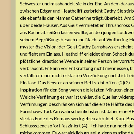
Schwester und misshandelt sie in der Ehe. An dem darau
zwischen Edgar und Heathcliff zerbricht Cathy. Sie stirb
die ebenfalls den Namen Catherine trägt, überlebt. Am S
über beide Häuser. Aus Geiz vermietet er Thrushcross G
aus Rache abreißen lassen wollte, an den jungen Lockwoo
seinem Begrüßungsbesuch eine Nacht auf Wuthering Heig
mysteriöse Vision: der Geist Cathy Earnshaws erscheint
und fleht um Einlass. Heathcliff erleidet einen Schock du
plötzliche, drastische Wende in seiner Person hervorruft.
verbraucht. Er kann vor Entkräftung nicht mehr essen, t
verfällt er einer nicht erklärten Verzückung und stirbt 
Ekstase. Das Fenster an seinem Bett steht offen. (2)(3)
Inspiration für den Song waren die letzten Minuten eine
Welche Verfilmung es war ist unklar, die Quellen widers
Verfilmungen beschränken sich auf die erste Hälfte des
Earnshaws Tod. Am wahrscheinlichsten ist daher eine B
sie das Ende des Romans werkgetreu abbildet. Kate Bus
Schlussszene sofort fasziniert (4): „Ich hatte nur noch d
mitbekommen. Es war wirklich gruselig, denn es gibt da 