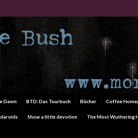
he Dawn
BTD: Das Tourbuch
Bücher
Coffee Home
olaroids
Show a little devotion
The Most Wuthering H