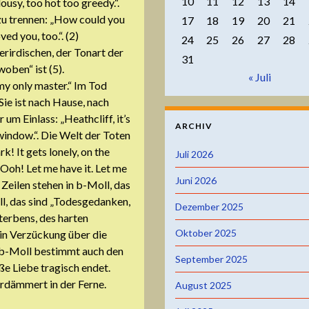
10
11
12
13
14
ousy, too hot too greedy.“.
 zu trennen: „How could you
17
18
19
20
21
ed you, too.“. (2)
24
25
26
27
28
erirdischen, der Tonart der
31
oben“ ist (5).
« Juli
my only master.“ Im Tod
Sie ist nach Hause, nach
m Einlass: „Heathcliff, it’s
ARCHIV
 window.“. Die Welt der Toten
k! It gets lonely, on the
Juli 2026
 „Ooh! Let me have it. Let me
Juni 2026
Zeilen stehen in b-Moll, das
oll, das sind „Todesgedanken,
Dezember 2025
terbens, des harten
Oktober 2025
 in Verzückung über die
u b-Moll bestimmt auch den
September 2025
ße Liebe tragisch endet.
erdämmert in der Ferne.
August 2025