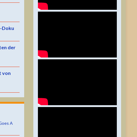
e-Doku
ten der
t von
Goes A