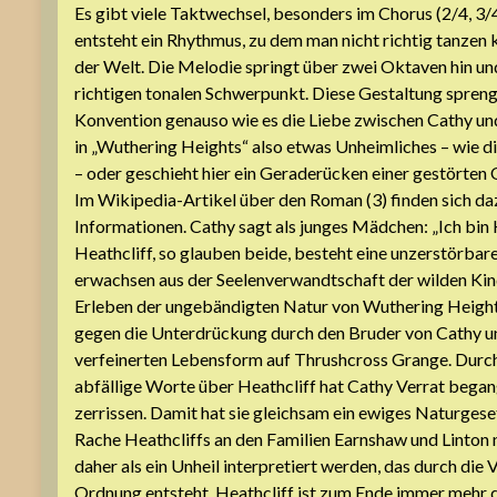
Es gibt viele Taktwechsel, besonders im Chorus (2/4, 3/4
entsteht ein Rhythmus, zu dem man nicht richtig tanzen k
der Welt. Die Melodie springt über zwei Oktaven hin und
richtigen tonalen Schwerpunkt. Diese Gestaltung spren
Konvention genauso wie es die Liebe zwischen Cathy und 
in „Wuthering Heights“ also etwas Unheimliches – wie d
– oder geschieht hier ein Geraderücken einer gestörten
Im Wikipedia-Artikel über den Roman (3) finden sich da
Informationen. Cathy sagt als junges Mädchen: „Ich bin 
Heathcliff, so glauben beide, besteht eine unzerstörbare
erwachsen aus der Seelenverwandtschaft der wilden Ki
Erleben der ungebändigten Natur von Wuthering Heig
gegen die Unterdrückung durch den Bruder von Cathy u
verfeinerten Lebensform auf Thrushcross Grange. Durch
abfällige Worte über Heathcliff hat Cathy Verrat bega
zerrissen. Damit hat sie gleichsam ein ewiges Naturgeset
Rache Heathcliffs an den Familien Earnshaw und Linton
daher als ein Unheil interpretiert werden, das durch die 
Ordnung entsteht. Heathcliff ist zum Ende immer mehr 