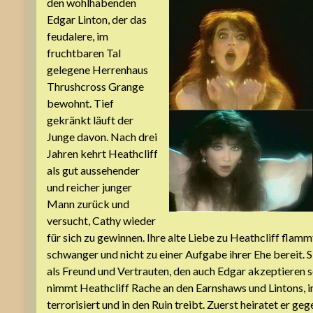
den wohlhabenden
Edgar Linton, der das
feudalere, im
fruchtbaren Tal
gelegene Herrenhaus
Thrushcross Grange
bewohnt. Tief
gekränkt läuft der
Junge davon. Nach drei
Jahren kehrt Heathcliff
als gut aussehender
und reicher junger
Mann zurück und
versucht, Cathy wieder
für sich zu gewinnen. Ihre alte Liebe zu Heathcliff flamm
schwanger und nicht zu einer Aufgabe ihrer Ehe bereit. S
als Freund und Vertrauten, den auch Edgar akzeptieren s
nimmt Heathcliff Rache an den Earnshaws und Lintons, i
terrorisiert und in den Ruin treibt. Zuerst heiratet er g