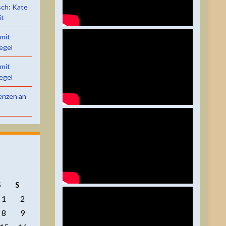
sch: Kate
it
 mit
egel
 mit
egel
renzen an
S
S
1
2
8
9