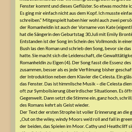
Fenster kommt und dieses Geflüster. So etwas mochte ic
Es ging mir einfach nicht aus dem Kopf. Ich musste einf
schreiben.“ Mitgespielt haben hier wohl auch zwei per
der Romanheldin ist auch der Vorname von Kate (eigent
hat die Sängerin den Geburtstag 30.Juli mit Emily Bron
Entstanden ist der Song im Schein des Vollmonds in ei
Bush las den Roman und schrieb den Song, bevor sie das
hatte. Sie macht sich die Leidenschaft, die Gewalttätigk
Romanheldin zu Eigen (4). Der Song fasst die Essenz de
zusammen, besser als es jede Verfilmung bisher geschafft
der Introduktion neben dem Klavier die Celesta. Ein glä
das Fenster. Das ist himmlische Musik – die Celesta dien
oft zur Symbolisierung überirdischer Situationen. Es öffne
Gegenwelt. Dann setzt die Stimme ein, ganz hoch, schrill,
des Romans kehrt als Geist wieder.
Der Text der ersten Strophe ist voller Erinnerung an di
„Out on the wiley, windy Moors we’d roll and fall in gree
der beiden, das Spielen im Moor. Cathy und Heathcliff s