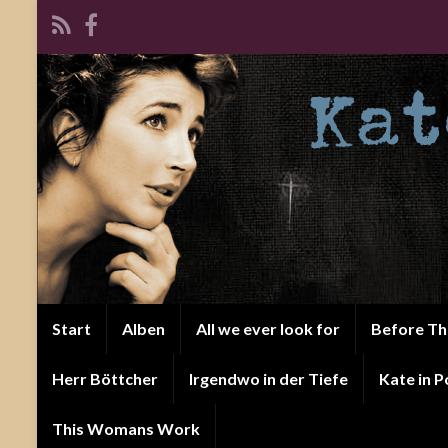
Start
Alben
All we ever look for
Before T
Herr Böttcher
Irgendwo in der Tiefe
Kate in P
This Womans Work