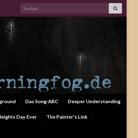
Search for:
ground
Das Song-ABC
Deeper Understanding
eights Day Ever
The Painter’s Link