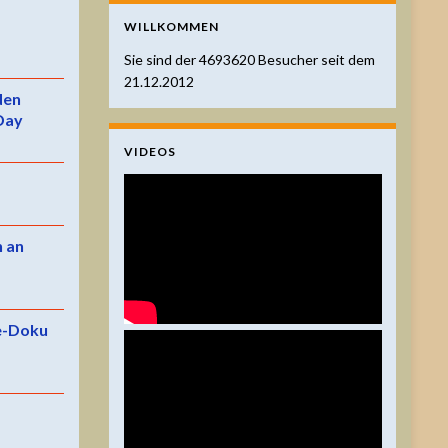
WILLKOMMEN
Sie sind der
4693620
Besucher seit dem
21.12.2012
 den
Day
VIDEOS
n an
e-Doku