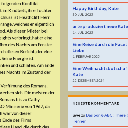
s folgenden Konflikt
Happy Birthday, Kate
t im Kindbett; ihre Tochter,
30. JULI 2025
chluss ist Heathcliff Herr
range, welches er eigentlich
arte produziert neue Kat
d. Als dieser Mieter bei
14. JULI 2025
hts verbringt, hat er eine
Eine Reise durch die Facet
 ihm des Nachts am Fenster
Liebe
rch diesen Bericht, der eine
1. FEBRUAR 2025
 Seine Energie ist
rinken und schlafen. Am Ende
Eine Weihnachtsbotschaf
eines Nachts im Zustand der
Kate
25. DEZEMBER 2024
r Verfilmung des Romans.
prechen sich. Die meisten der
 Romans bis zu Cathy
NEUESTE KOMMENTARE
BC-Miniserie von 1967, da
h war von dieser
uwe
zu
Das Song-ABC: There 
as Ende des Films
Tenner
diese Hand, die durch das