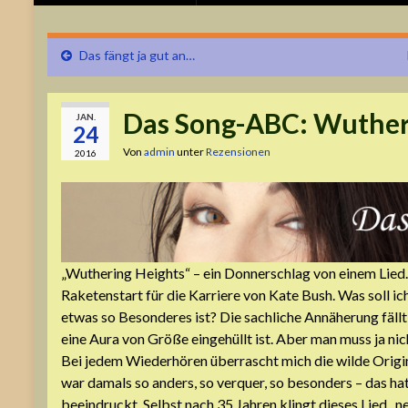
Das fängt ja gut an…
Das Song-ABC: Wuther
JAN.
24
Von
admin
unter
Rezensionen
2016
„Wuthering Heights“ – ein Donnerschlag von einem Lied.
Raketenstart für die Karriere von Kate Bush. Was soll ich
etwas so Besonderes ist? Die sachliche Annäherung fällt
eine Aura von Größe eingehüllt ist. Aber man muss ja nic
Bei jedem Wiederhören überrascht mich die wilde Origin
war damals so anders, so verquer, so besonders – das h
beeindruckt. Selbst nach 35 Jahren klingt dieses Lied „n