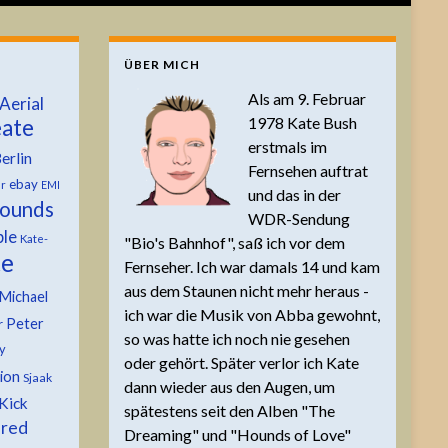
ÜBER MICH
Als am 9. Februar
Aerial
1978 Kate Bush
ate
erstmals im
erlin
Fernsehen auftrat
ebay
er
EMI
und das in der
ounds
WDR-Sendung
ble
Kate-
"Bio's Bahnhof", saß ich vor dem
te
Fernseher. Ich war damals 14 und kam
aus dem Staunen nicht mehr heraus -
Michael
ich war die Musik von Abba gewohnt,
Peter
r
so was hatte ich noch nie gesehen
y
oder gehört. Später verlor ich Kate
tion
Sjaak
dann wieder aus den Augen, um
Kick
spätestens seit den Alben "The
 red
Dreaming" und "Hounds of Love"