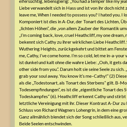
eifersüchtig, lebensgierig: „You had a temper like my jeal
Liebe verwandelt sich in Hass und ist von ihr doch nicht
leave me, When I needed to possess you? I hated you. I lov
Komponiert ist dies in A-Dur, der Tonart des Lichten, Üb
„lichten Höhen“, die „von allem Zauber der Romantik umw
„I’m coming back, love, cruel Heathcliff, my one dream, 
bekennt sich Cathy zu ihrer wirklichen Liebe Heathcliff. 
Wuthering Heights, zurückgekehrt und bittet am Fenster u
me, Cathy, I’ve come home. I’m so cold, let me in-a-your
ist dunkel und kalt ohne die wahre Liebe: „Ooh, it gets dar
other side from you.“. Darum holt sie seine Seele zu sich.
grab your soul away. You know it’s me–Cathy!“ (2) Diese 
als die „Todestonart, als Tonart des Sterbens“ gilt. B-M
Todesempfindungen“, es ist die „eigentliche Tonart des S
Todeskampfes“ (6). Heathcliff erkennt Cathy und stirbt
letztliche Vereinigung mit ihr. Dieser Kontrast A-Dur z
Schluss von Richard Wagners Lohengrin, in dem eine gro
Ganz allmählich blendet sich der Song schließlich aus, v
Beide Seelen entschwinden.