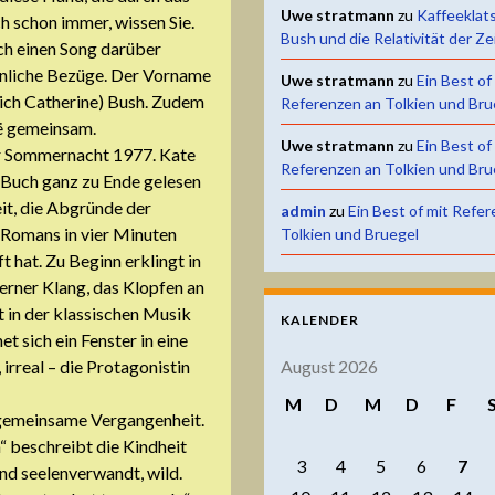
Uwe stratmann
zu
Kaffeeklat
h schon immer, wissen Sie.
Bush und die Relativität der Ze
ach einen Song darüber
sönliche Bezüge. Der Vorname
Uwe stratmann
zu
Ein Best of
lich Catherine) Bush. Zudem
Referenzen an Tolkien und Bru
të gemeinsam.
Uwe stratmann
zu
Ein Best of
ner Sommernacht 1977. Kate
Referenzen an Tolkien und Bru
 Buch ganz zu Ende gelesen
eit, die Abgründe der
admin
zu
Ein Best of mit Refe
s Romans in vier Minuten
Tolkien und Bruegel
 hat. Zu Beginn erklingt in
serner Klang, das Klopfen an
t in der klassischen Musik
KALENDER
t sich ein Fenster in eine
August 2026
 irreal – die Protagonistin
M
D
M
D
F
e gemeinsame Vergangenheit.
n“ beschreibt die Kindheit
3
4
5
6
7
ind seelenverwandt, wild.