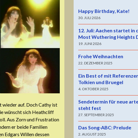
Happy Birthday, Kate!
30. JULI 2026
12. Juli: Aachen startet in
Most Wuthering Heights 
19. JUNI 2026
Frohe Weihnachten
22. DEZEMBER 2025
Ein Best of mit Referenze
Tolkien und Bruegel
4. OKTOBER 2025
Sendetermin für neue art
t wieder auf. Doch Cathy ist
steht fest
ie wünscht sich Heathcliff
27. SEPTEMBER 2025
oll. Aus Zorn und Frustration
ndem er beide Familien
Das Song-ABC: Prelude
egen Edgars Willen dessen
2. AUGUST 2025