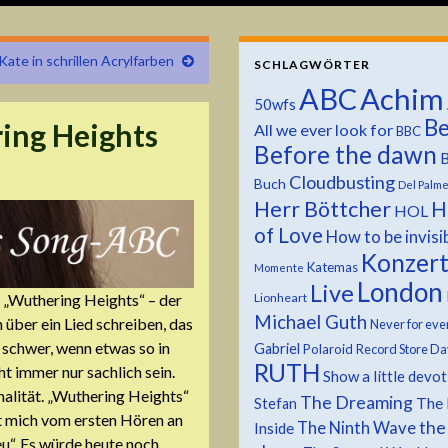
Kate in schrillen Acrylfarben
SCHLAGWÖRTER
ABC
Achim
50wfs
Be
ing Heights
All we ever look for
BBC
Before the dawn
B
Cloudbusting
Buch
Del Palm
Herr Böttcher
H
HOL
of Love
How to be invisi
Konzer
Katemas
Momente
London
Live
Lionheart
 „Wuthering Heights“ – der
Michael Guth
 über ein Lied schreiben, das
Never for eve
 schwer, wenn etwas so in
Gabriel
Polaroid
Record Store Da
RUTH
ht immer nur sachlich sein.
Show a little devo
alität. „Wuthering Heights“
The Dreaming
The 
Stefan
at mich vom ersten Hören an
the
The Ninth Wave
Inside
eu“. Es würde heute noch