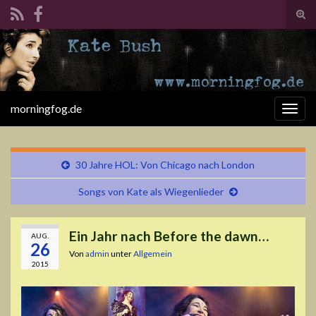
Suc
ums
Search for:
morningfog.de
Navi
umsc
30 Jahre HOL: Von Chicago nach London
Songs von Kate als Wiegenlieder
Ein Jahr nach Before the dawn…
AUG.
26
Von
admin
unter
Allgemein
2015