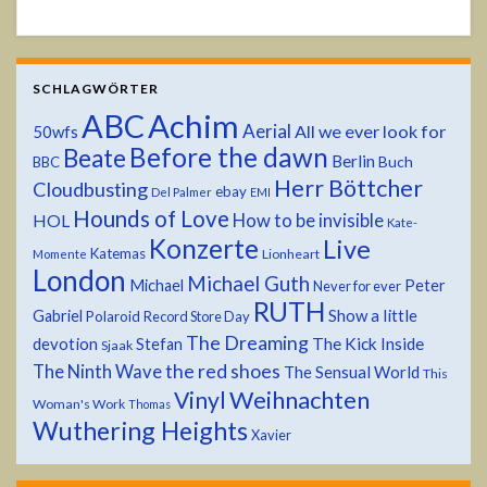
SCHLAGWÖRTER
ABC
Achim
Aerial
All we ever look for
50wfs
Before the dawn
Beate
Berlin
Buch
BBC
Herr Böttcher
Cloudbusting
ebay
Del Palmer
EMI
Hounds of Love
HOL
How to be invisible
Kate-
Konzerte
Live
Katemas
Lionheart
Momente
London
Michael Guth
Michael
Peter
Never for ever
RUTH
Show a little
Gabriel
Polaroid
Record Store Day
The Dreaming
devotion
The Kick Inside
Stefan
Sjaak
the red shoes
The Ninth Wave
The Sensual World
This
Weihnachten
Vinyl
Woman's Work
Thomas
Wuthering Heights
Xavier